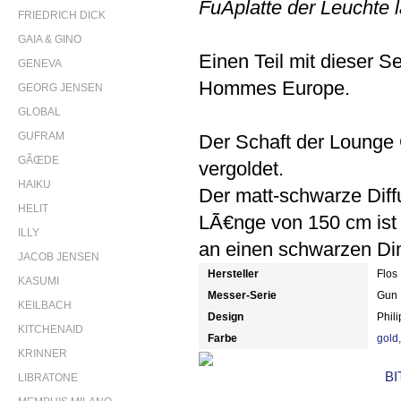
FuÃplatte der Leuchte 
FRIEDRICH DICK
GAIA & GINO
Einen Teil mit dieser S
GENEVA
Hommes Europe.
GEORG JENSEN
GLOBAL
GUFRAM
Der Schaft der Lounge
GÃŒDE
vergoldet.
HAIKU
Der matt-schwarze Diffu
HELIT
LÃ€nge von 150 cm ist
ILLY
an einen schwarzen D
JACOB JENSEN
Hersteller
Flos
KASUMI
Messer-Serie
Gun
KEILBACH
Design
Phil
KITCHENAID
Farbe
gold
KRINNER
BI
LIBRATONE