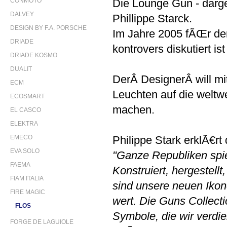
CONMOTO
Die Lounge Gun - darges
DALVEY
Phillippe Starck.
DESIGN BY F.A. PORSCHE
Im Jahre 2005 fÃŒr den
DRIADE
kontrovers diskutiert is
DRIADE KOSMO
DUALIT
DerÂ DesignerÂ will m
ECM
Leuchten auf die welt
ECOSMART
machen.
EL CASCO
ELEKTRA
EMECO
Philippe Stark erklÃ€rt
EVA SOLO
"Ganze Republiken spie
FAEMA
Konstruiert, hergestell
FIAM ITALIA
sind unsere neuen Ikon
FIRE MAGIC
wert. Die Guns Collecti
FLOS
Symbole, die wir verdien
FORGE DE LAGUIOLE