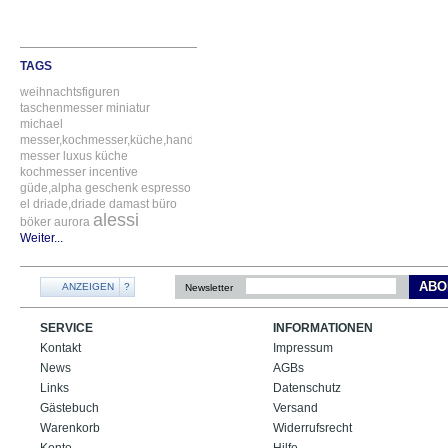
TAGS
weihnachtsfiguren
taschenmesser
miniatur
michael
messer,kochmesser,küche,handgefertigt
messer
luxus
küche
kochmesser
incentive
güde,alpha
geschenk
espresso
el
driade,driade
damast
büro
alessi
böker
aurora
Weiter...
ABO
ANZEIGEN
?
Newsletter
SERVICE
INFORMATIONEN
Kontakt
Impressum
News
AGBs
Links
Datenschutz
Gästebuch
Versand
Warenkorb
Widerrufsrecht
Konto
Hilfe