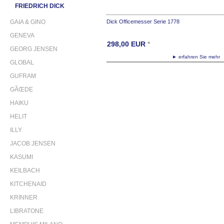
FRIEDRICH DICK
GAIA & GINO
Dick Officemesser Serie 1778
GENEVA
298,00
EUR
*
GEORG JENSEN
► erfahren Sie meh
GLOBAL
GUFRAM
GÃŒDE
HAIKU
HELIT
ILLY
JACOB JENSEN
KASUMI
KEILBACH
KITCHENAID
KRINNER
LIBRATONE