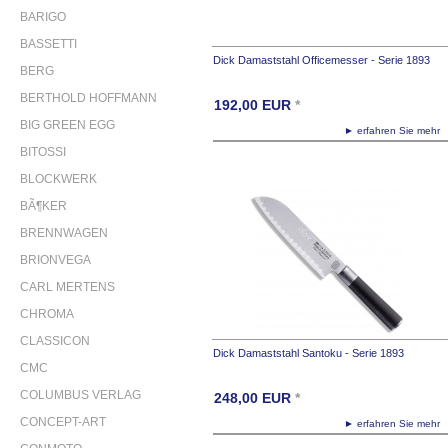
BARIGO
BASSETTI
Dick Damaststahl Officemesser - Serie 1893
BERG
BERTHOLD HOFFMANN
192,00
EUR
*
BIG GREEN EGG
► erfahren Sie meh
BITOSSI
BLOCKWERK
BÃ¶KER
BRENNWAGEN
BRIONVEGA
CARL MERTENS
CHROMA
CLASSICON
Dick Damaststahl Santoku - Serie 1893
CMC
COLUMBUS VERLAG
248,00
EUR
*
CONCEPT-ART
► erfahren Sie meh