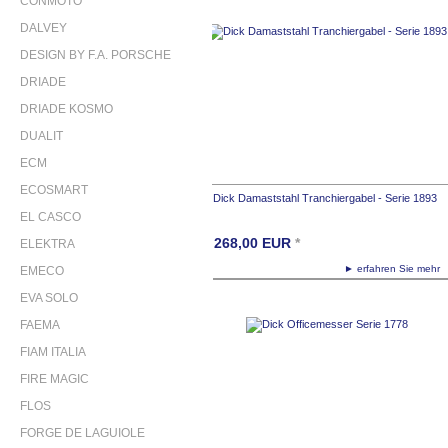
CONMOTO
DALVEY
DESIGN BY F.A. PORSCHE
DRIADE
DRIADE KOSMO
DUALIT
ECM
ECOSMART
Dick Damaststahl Tranchiergabel - Serie 1893
EL CASCO
268,00
EUR
*
ELEKTRA
► erfahren Sie meh
EMECO
EVA SOLO
FAEMA
FIAM ITALIA
FIRE MAGIC
FLOS
FORGE DE LAGUIOLE