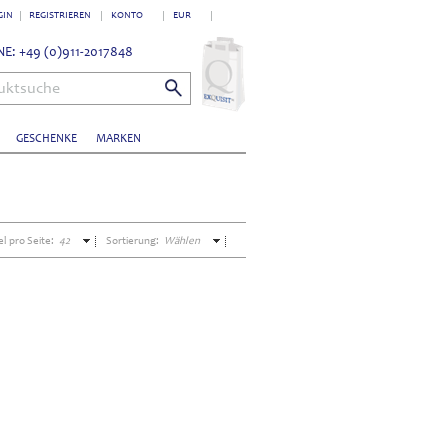
GIN
REGISTRIEREN
KONTO
EUR
E: +49 (0)911-2017848
uktsuche
GESCHENKE
MARKEN
el pro Seite:
42
Sortierung:
Wählen