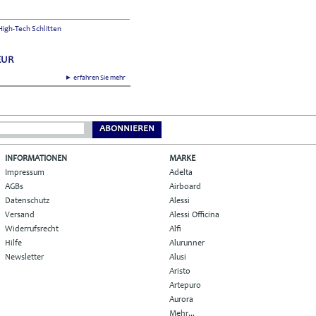
High-Tech Schlitten
EUR
► erfahren Sie mehr
ABONNIEREN
INFORMATIONEN
MARKE
Impressum
Adelta
AGBs
Airboard
Datenschutz
Alessi
Versand
Alessi Officina
Widerrufsrecht
Alfi
Hilfe
Alurunner
Newsletter
Alusi
Aristo
Artepuro
Aurora
Mehr...