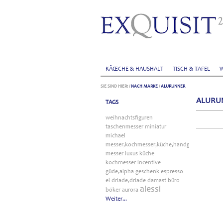
KÃŒCHE & HAUSHALT
TISCH & TAFEL
W
SIE SIND HIER:
/
NACH MARKE
/
ALURUNNER
ALURU
TAGS
weihnachtsfiguren
taschenmesser
miniatur
michael
messer,kochmesser,küche,handgefertigt
messer
luxus
küche
kochmesser
incentive
güde,alpha
geschenk
espresso
el
driade,driade
damast
büro
alessi
böker
aurora
Weiter...