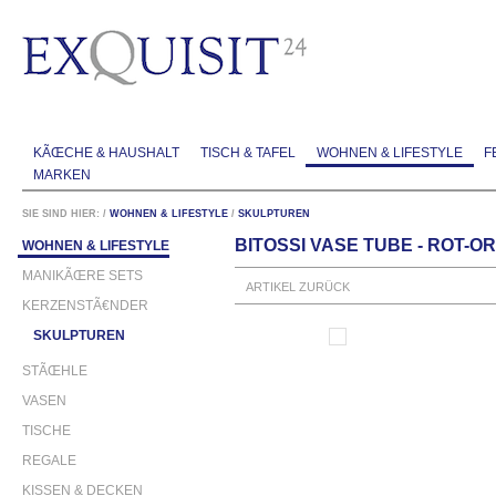
KÃŒCHE & HAUSHALT
TISCH & TAFEL
WOHNEN & LIFESTYLE
F
MARKEN
SIE SIND HIER:
/
WOHNEN & LIFESTYLE
/
SKULPTUREN
BITOSSI VASE TUBE - ROT-O
WOHNEN & LIFESTYLE
MANIKÃŒRE SETS
ARTIKEL ZURÜCK
KERZENSTÃ€NDER
SKULPTUREN
STÃŒHLE
VASEN
TISCHE
REGALE
KISSEN & DECKEN