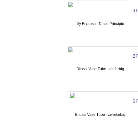
IL
BI
BI