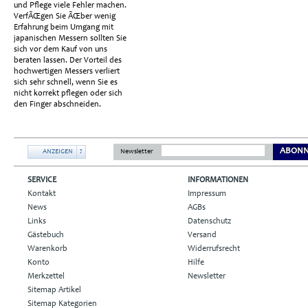
und Pflege viele Fehler machen.
VerfÃŒgen Sie ÃŒber wenig
Erfahrung beim Umgang mit
japanischen Messern sollten Sie
sich vor dem Kauf von uns
beraten lassen. Der Vorteil des
hochwertigen Messers verliert
sich sehr schnell, wenn Sie es
nicht korrekt pflegen oder sich
den Finger abschneiden.
ABONN
ANZEIGEN
?
Newsletter
SERVICE
INFORMATIONEN
Kontakt
Impressum
News
AGBs
Links
Datenschutz
Gästebuch
Versand
Warenkorb
Widerrufsrecht
Konto
Hilfe
Merkzettel
Newsletter
Sitemap Artikel
Sitemap Kategorien