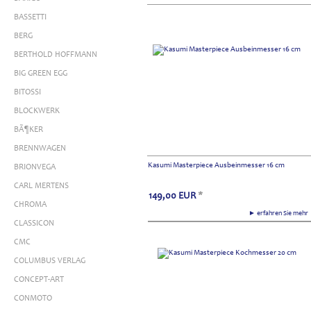
BASSETTI
BERG
BERTHOLD HOFFMANN
BIG GREEN EGG
BITOSSI
BLOCKWERK
BÃ¶KER
BRENNWAGEN
Kasumi Masterpiece Ausbeinmesser 16 cm
BRIONVEGA
CARL MERTENS
149,00
EUR
*
CHROMA
► erfahren Sie meh
CLASSICON
CMC
COLUMBUS VERLAG
CONCEPT-ART
CONMOTO