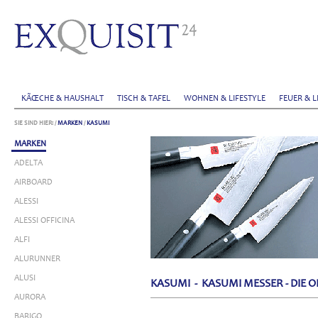
KÃŒCHE & HAUSHALT
TISCH & TAFEL
WOHNEN & LIFESTYLE
FEUER & L
SIE SIND HIER:
/
MARKEN
/
KASUMI
MARKEN
ADELTA
AIRBOARD
ALESSI
ALESSI OFFICINA
ALFI
ALURUNNER
ALUSI
KASUMI - KASUMI MESSER - DIE
AURORA
BARIGO