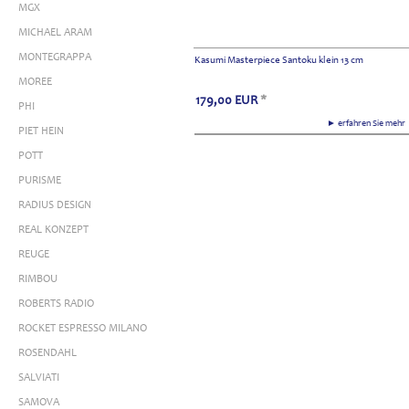
MGX
MICHAEL ARAM
MONTEGRAPPA
Kasumi Masterpiece Santoku klein 13 cm
MOREE
179,00
EUR
*
PHI
► erfahren Sie meh
PIET HEIN
POTT
PURISME
RADIUS DESIGN
REAL KONZEPT
REUGE
RIMBOU
ROBERTS RADIO
ROCKET ESPRESSO MILANO
ROSENDAHL
SALVIATI
SAMOVA