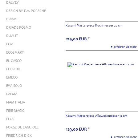
DALVEY
DESIGN BY F.A. PORSCHE
DRIADE
Kasumi Masterpiece Kochmesser 20 cm
DRIADE KOSMO
DUALIT
219,00
EUR
*
ECM
► erfahren Sie meh
ECOSMART
EL CASCO
ELEKTRA
EMECO
EVA SOLO
FAEMA
FIAM ITALIA
FIRE MAGIC
Kasumi Masterpiece Allzweckmesser 12 cm
FLOS
FORGE DE LAGUIOLE
129,00
EUR
*
FRIEDRICH DICK
► erfahren Sie meh