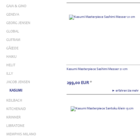
GAIA & GINO
GENEVA
GEORG JENSEN
GLOBAL
GUFRAM
GÃŒDE
HAIKU
HELIT
Kasumi Masterpiece Sashimi Messer 21 cm
ILLY
JACOB JENSEN
299,00
EUR
*
KASUMI
► erfahren Sie meh
KEILBACH
KITCHENAID
KRINNER
LIBRATONE
MEMPHIS MILANO