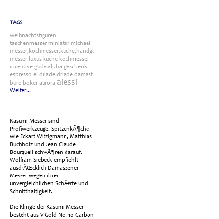
TAGS
weihnachtsfiguren
taschenmesser
miniatur
michael
messer,kochmesser,küche,handgefertigt
messer
luxus
küche
kochmesser
incentive
güde,alpha
geschenk
espresso
el
driade,driade
damast
alessi
büro
böker
aurora
Weiter...
Kasumi Messer sind
Profiwerkzeuge. SpitzenkÃ¶che
wie Eckart Witzigmann, Matthias
Buchholz und Jean Claude
Bourgueil schwÃ¶ren darauf.
Wolfram Siebeck empfiehlt
ausdrÃŒcklich Damaszener
Messer wegen ihrer
unvergleichlichen SchÃ€rfe und
Schnitthaltigkeit.
Die Klinge der Kasumi Messer
besteht aus V-Gold No. 10 Carbon