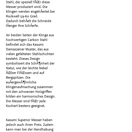
Stahl, der speziell fÃŒr diese
Messer produziert wird. Die
Klingen werden eisgehÃ€rtet bei
Rockwell 59-60 Grad.
Dadurch behÃ€lt die Schneide
lÃ€nger Ihre SchÃ€rfe.
An beiden Seiten der Klinge aus
hochwertigen Carbon Stahl
befindet sich das Kasumi
Damaszener Muster, das aus
vielen gefalteten Stahlschichten
besteht. Dieses Design
symbolisiert die SchÃ¶nheit der
Natur, wie der leichte Nebel
ÃŒber FlÃŒssen und auf
Bergspitzen. Die
auÃergewÃ¶hnliche
Klingenaufmachung zusammen
mit den schwarzen Holzgriffen
bilden ein harmonisches Design.
Die Messer sind fÃŒr jede
Kochart bestens geeignet.
Kasumi Superior Messer haben
jedoch auch ihren Preis. Zudem
kann man bei der Handhabung