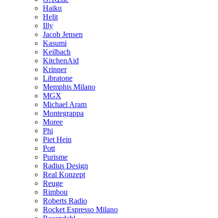
Haiku
Helit
Illy
Jacob Jensen
Kasumi
Keilbach
KitchenAid
Krinner
Libratone
Memphis Milano
MGX
Michael Aram
Montegrappa
Moree
Phi
Piet Hein
Pott
Purisme
Radius Design
Real Konzept
Reuge
Rimbou
Roberts Radio
Rocket Espresso Milano