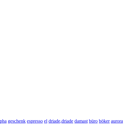
lpha
geschenk
espresso
el
driade,driade
damast
büro
böker
aurora