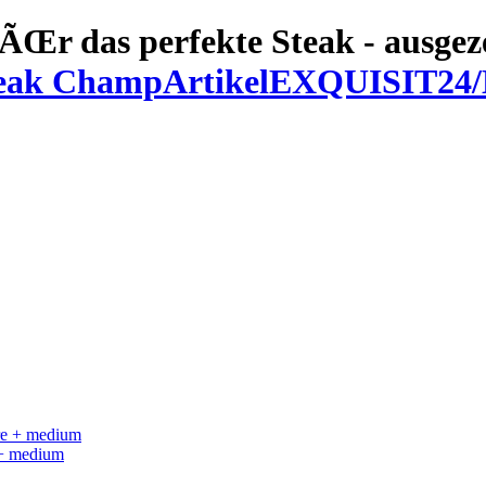
Œr das perfekte Steak - ausge
EXQUISIT24/M
 + medium