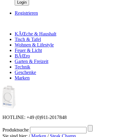
Login
Registrieren
KÃŒche & Haushalt
Tisch & Tafel
Wohnen & Lifestyle
Feuer & Licht
BÃŒro
Garten & Freizeit
Technik
Geschenke
Marken
HOTLINE: +49 (0)911-2017848
Produktsuche
Sie sind hier:
/
Marken
/
Steak Champ