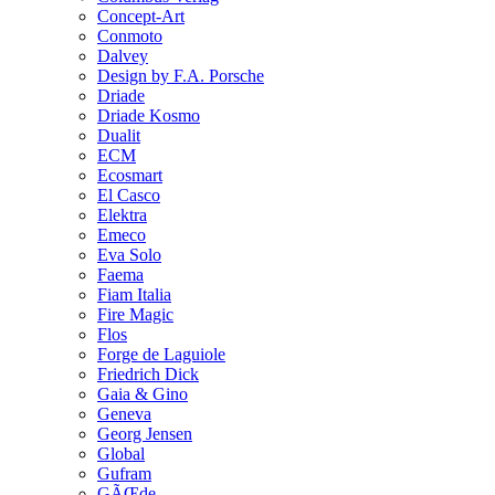
Concept-Art
Conmoto
Dalvey
Design by F.A. Porsche
Driade
Driade Kosmo
Dualit
ECM
Ecosmart
El Casco
Elektra
Emeco
Eva Solo
Faema
Fiam Italia
Fire Magic
Flos
Forge de Laguiole
Friedrich Dick
Gaia & Gino
Geneva
Georg Jensen
Global
Gufram
GÃŒde