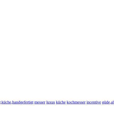
,küche,handgefertigt
messer
luxus
küche
kochmesser
incentive
güde,a