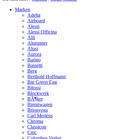
Marken
Adelta
Airboard
Alessi
Alessi Officina
Alfi
Alurunner
Alusi
Aurora
Barigo
Bassetti
Berg
Berthold Hoffmann
Big Green Egg
Bitossi
Blockwerk
BÃ¶ker
Brennwagen
Brionvega
Carl Mertens
Chroma
Classicon
Cmc
Columbus Verlag