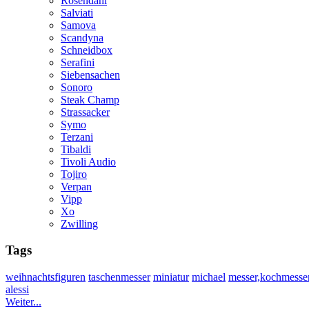
Rosendahl
Salviati
Samova
Scandyna
Schneidbox
Serafini
Siebensachen
Sonoro
Steak Champ
Strassacker
Symo
Terzani
Tibaldi
Tivoli Audio
Tojiro
Verpan
Vipp
Xo
Zwilling
Tags
weihnachtsfiguren
taschenmesser
miniatur
michael
messer,kochmesser
alessi
Weiter...