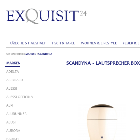
KÃŒCHE & HAUSHALT
TISCH & TAFEL
WOHNEN & LIFESTYLE
FEUER & L
SIE SIND HIER:
/
MARKEN
/
SCANDYNA
SCANDYNA - LAUTSPRECHER BOX
MARKEN
ADELTA
AIRBOARD
ALESSI
ALESSI OFFICINA
ALFI
ALURUNNER
ALUSI
AURORA
BARIGO