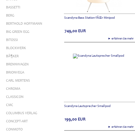
BASSETTI
BERG
Scandyna Bass Station fÃŒr Minipod
BERTHOLD HOFFMANN
749,00
EUR
BIG GREEN EGG
► erfahren Sie meh
BITOSSI
BLOCKWERK
BÃ¶KER
BRENNWAGEN
BRIONVEGA
CARL MERTENS
CHROMA
CLASSICON
CMC
Scandyna Lautsprecher Smallpod
COLUMBUS VERLAG
199,00
EUR
CONCEPT-ART
► erfahren Sie meh
CONMOTO