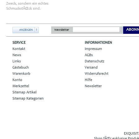
Zweck, sondern ein echtes
SchmuckstÃŒck sind.
ABONN
ANZEIGEN
?
Newsletter
SERVICE
INFORMATIONEN
Kontakt
Impressum
News
AGBs
Links
Datenschutz
Gästebuch
Versand
Warenkorb
Widerrufsrecht
Konto
Hilfe
Merkzettel
Newsletter
Sitemap Artikel
Sitemap Kategorien
EXQUISIT2
Shop fÃŒr exklusive Produ