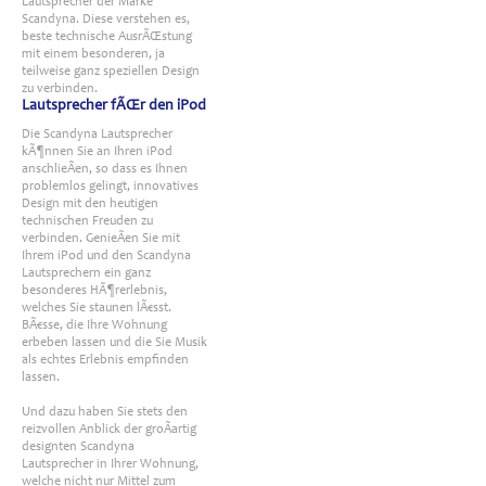
Lautsprecher der Marke
Scandyna. Diese verstehen es,
beste technische AusrÃŒstung
mit einem besonderen, ja
teilweise ganz speziellen Design
zu verbinden.
Lautsprecher fÃŒr den iPod
Die Scandyna Lautsprecher
kÃ¶nnen Sie an Ihren iPod
anschlieÃen, so dass es Ihnen
problemlos gelingt, innovatives
Design mit den heutigen
technischen Freuden zu
verbinden. GenieÃen Sie mit
Ihrem iPod und den Scandyna
Lautsprechern ein ganz
besonderes HÃ¶rerlebnis,
welches Sie staunen lÃ€sst.
BÃ€sse, die Ihre Wohnung
erbeben lassen und die Sie Musik
als echtes Erlebnis empfinden
lassen.
Und dazu haben Sie stets den
reizvollen Anblick der groÃartig
designten Scandyna
Lautsprecher in Ihrer Wohnung,
welche nicht nur Mittel zum