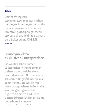
TAGS
weihnachtsfiguren
taschenmesser
miniatur
michael
messer,kochmesser,küche,handgefertigt
messer
luxus
küche
kochmesser
incentive
güde,alpha
geschenk
espresso
el
driade,driade
damast
alessi
büro
böker
aurora
Weiter...
Scandyna - Ihre
exklusiven Lautsprecher
Sie wollten schon immer
Lautsprecher in Ihrem Zimmer
stehen haben, welche etwas
besonderes sind. Nicht nur jene
schwarzen UngetÃŒme, die man
sonst kennt... Sie wollen mit
Ihren Lautsprechern Farbe in die
Wohnung bringen und sich
zugleich an einem exklusiven
Design erfreuen kÃ¶nnen? Dann
betrachten Sie unsere