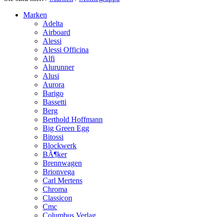
Marken
Adelta
Airboard
Alessi
Alessi Officina
Alfi
Alurunner
Alusi
Aurora
Barigo
Bassetti
Berg
Berthold Hoffmann
Big Green Egg
Bitossi
Blockwerk
BÃ¶ker
Brennwagen
Brionvega
Carl Mertens
Chroma
Classicon
Cmc
Columbus Verlag