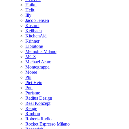
Haiku
Helit
Illy
Jacob Jensen
Kasumi
Keilbach
KitchenAid
Krinner
Libratone
Memphis Milano
MGX
Michael Aram
Montegrappa
Moree
Phi
Piet Hein
Pott
Purisme
Radius Design
Real Konzept
Reuge
Rimbou
Roberts Radio
Rocket Espresso Milano