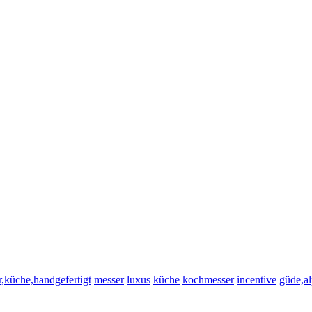
,küche,handgefertigt
messer
luxus
küche
kochmesser
incentive
güde,a