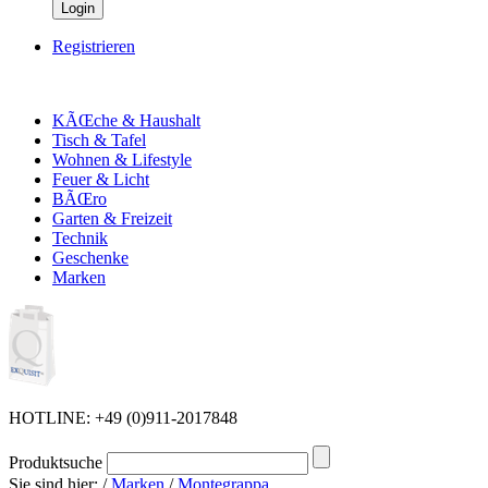
Login
Registrieren
KÃŒche & Haushalt
Tisch & Tafel
Wohnen & Lifestyle
Feuer & Licht
BÃŒro
Garten & Freizeit
Technik
Geschenke
Marken
HOTLINE: +49 (0)911-2017848
Produktsuche
Sie sind hier:
/
Marken
/
Montegrappa