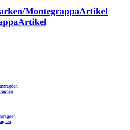
ppaArtikel
aragden
ragden