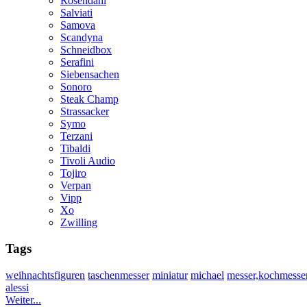
Rosendahl
Salviati
Samova
Scandyna
Schneidbox
Serafini
Siebensachen
Sonoro
Steak Champ
Strassacker
Symo
Terzani
Tibaldi
Tivoli Audio
Tojiro
Verpan
Vipp
Xo
Zwilling
Tags
weihnachtsfiguren
taschenmesser
miniatur
michael
messer,kochmesser
alessi
Weiter...