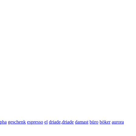
lpha
geschenk
espresso
el
driade,driade
damast
büro
böker
aurora