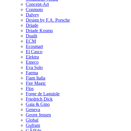
Concept-Art
Conmoto
Dalvey
Design by F.A. Porsche
Driade
Driade Kosmo
Dualit
ECM
Ecosmart
El Casco
Elektra
Emeco
Eva Solo
Faema
Fiam Italia
Fire Magic
Flos
Forge de Laguiole
Friedrich Dick
Gaia & Gino
Geneva
Georg Jensen
Global
Gufram
GÃŒde