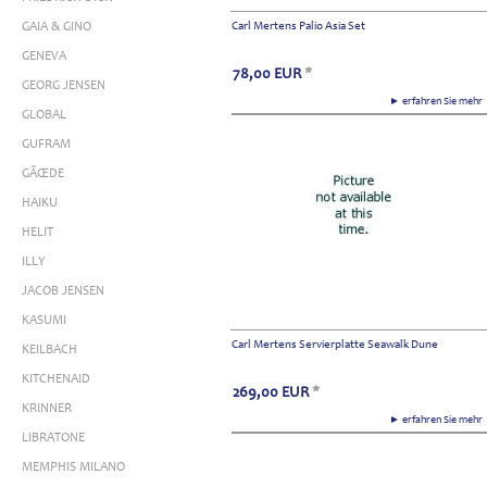
GAIA & GINO
Carl Mertens Palio Asia Set
GENEVA
78,00
EUR
*
GEORG JENSEN
► erfahren Sie meh
GLOBAL
GUFRAM
GÃŒDE
HAIKU
HELIT
ILLY
JACOB JENSEN
KASUMI
Carl Mertens Servierplatte Seawalk Dune
KEILBACH
KITCHENAID
269,00
EUR
*
KRINNER
► erfahren Sie meh
LIBRATONE
MEMPHIS MILANO