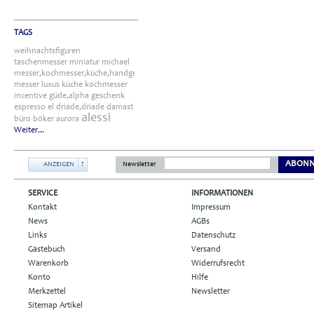
TAGS
weihnachtsfiguren
taschenmesser
miniatur
michael
messer,kochmesser,küche,handgefertigt
messer
luxus
küche
kochmesser
incentive
güde,alpha
geschenk
espresso
el
driade,driade
damast
alessi
büro
böker
aurora
Weiter...
ABONN
ANZEIGEN
?
Newsletter
SERVICE
INFORMATIONEN
Kontakt
Impressum
News
AGBs
Links
Datenschutz
Gästebuch
Versand
Warenkorb
Widerrufsrecht
Konto
Hilfe
Merkzettel
Newsletter
Sitemap Artikel