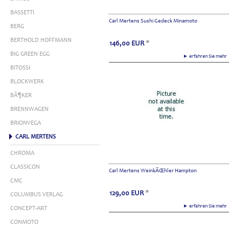
BASSETTI
Carl Mertens Sushi Gedeck Minamoto
BERG
BERTHOLD HOFFMANN
146,00
EUR
*
BIG GREEN EGG
► erfahren Sie meh
BITOSSI
BLOCKWERK
BÃ¶KER
BRENNWAGEN
BRIONVEGA
CARL MERTENS
CHROMA
CLASSICON
Carl Mertens WeinkÃŒhler Hampton
CMC
129,00
EUR
*
COLUMBUS VERLAG
► erfahren Sie meh
CONCEPT-ART
CONMOTO