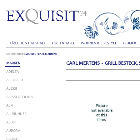
KÃŒCHE & HAUSHALT
TISCH & TAFEL
WOHNEN & LIFESTYLE
FEUER & L
SIE SIND HIER:
/
MARKEN
/
CARL MERTENS
CARL MERTENS - GRILL BESTECK
MARKEN
ADELTA
AIRBOARD
ALESSI
ALESSI OFFICINA
ALFI
ALURUNNER
ALUSI
AURORA
BARIGO