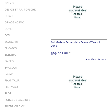
DALVEY
DESIGN BY F.A. PORSCHE
DRIADE
DRIADE KOSMO
DUALIT
ECM
ECOSMART
Carl Mertens Servierplatte Seawalk Wave mit
Dune
EL CASCO
369,00
EUR
*
ELEKTRA
► erfahren Sie meh
EMECO
EVA SOLO
FAEMA
FIAM ITALIA
FIRE MAGIC
FLOS
FORGE DE LAGUIOLE
FRIEDRICH DICK