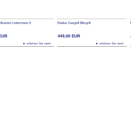
efkasten Lettermann II
Radius Gasgrill Blitzgrill
EUR
449,00
EUR
► erfahren Sie mehr
► erfahren Sie mehr