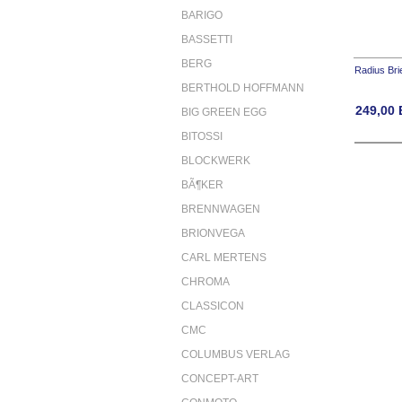
BARIGO
BASSETTI
BERG
Radius Bri
BERTHOLD HOFFMANN
249,00
BIG GREEN EGG
BITOSSI
BLOCKWERK
BÃ¶KER
BRENNWAGEN
BRIONVEGA
CARL MERTENS
CHROMA
CLASSICON
CMC
COLUMBUS VERLAG
CONCEPT-ART