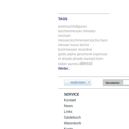
TAGS
weihnachtsfiguren
taschenmesser
miniatur
michael
messer,kochmesser,küche,handgefertigt
messer
luxus
küche
kochmesser
incentive
güde,alpha
geschenk
espresso
el
driade,driade
damast
büro
alessi
böker
aurora
Weiter...
ANZEIGEN
?
Newsletter
SERVICE
Kontakt
News
Links
Gästebuch
Warenkorb
Konto