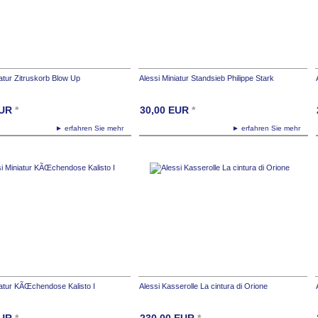
iatur Zitruskorb Blow Up
Alessi Miniatur Standsieb Philippe Stark
UR
*
30,00
EUR
*
► erfahren Sie mehr
► erfahren Sie mehr
iatur KÃŒchendose Kalisto I
Alessi Kasserolle La cintura di Orione
UR
*
230,00
EUR
*