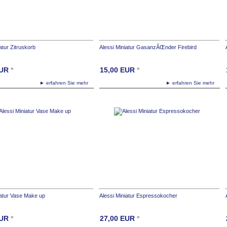
atur Zitruskorb
Alessi Miniatur GasanzÃŒnder Firebird
UR
*
15,00
EUR
*
► erfahren Sie mehr
► erfahren Sie mehr
iatur Vase Make up
Alessi Miniatur Espressokocher
UR
*
27,00
EUR
*