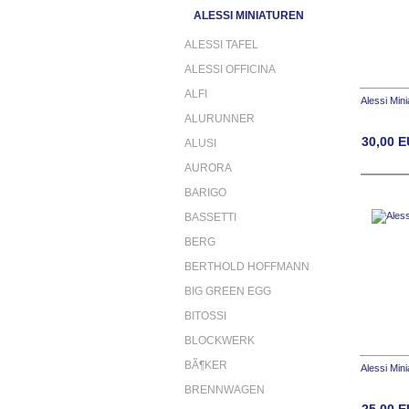
ALESSI MINIATUREN
ALESSI TAFEL
ALESSI OFFICINA
ALFI
Alessi Min
ALURUNNER
30,00
E
ALUSI
AURORA
BARIGO
BASSETTI
BERG
BERTHOLD HOFFMANN
BIG GREEN EGG
BITOSSI
BLOCKWERK
BÃ¶KER
Alessi Min
BRENNWAGEN
25,00
E