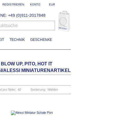
REGISTRIEREN
KONTO
EUR
NE: +49 (0)911-2017848
uktsuche
IT
TECHNIK
GESCHENKE
BLOW UP, PITO, HOT IT
el pro Seite:
42
Sortierung:
Wählen