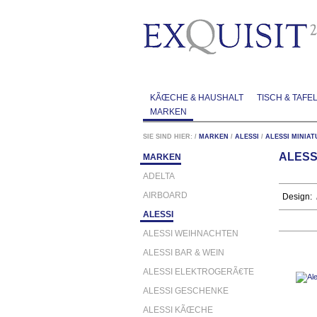
KÃŒCHE & HAUSHALT
TISCH & TAFE
MARKEN
SIE SIND HIER:
/
MARKEN
/
ALESSI
/
ALESSI MINIA
ALESSI
MARKEN
ADELTA
AIRBOARD
Design:
ALESSI
ALESSI WEIHNACHTEN
ALESSI BAR & WEIN
ALESSI ELEKTROGERÃ€TE
ALESSI GESCHENKE
ALESSI KÃŒCHE