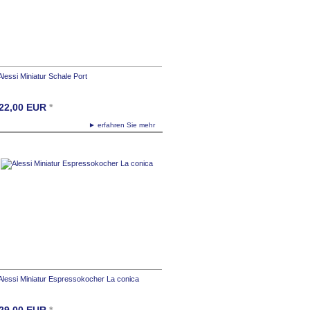
Alessi Miniatur Schale Port
22,00
EUR
*
► erfahren Sie mehr
Alessi Miniatur Espressokocher La conica
29,00
EUR
*