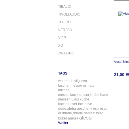
TIBALDI
TIVOLI AUDIO
TOJIRO
VERPAN
VIPP
XO
ZWILLING
Alessi Min
TAGS
21,00
E
weihnachtsfiguren
taschenmesser
miniatur
michael
messer,kochmesser,küche,handgefertigt
messer
luxus
küche
kochmesser
incentive
güde,alpha
geschenk
espresso
el
driade,driade
damast
büro
alessi
böker
aurora
Weiter...