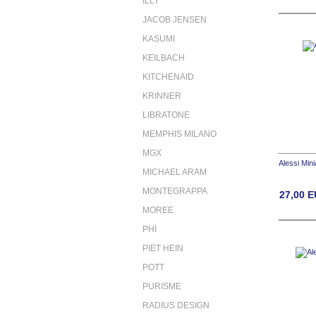
ILLY
JACOB JENSEN
KASUMI
KEILBACH
KITCHENAID
KRINNER
LIBRATONE
MEMPHIS MILANO
MGX
Alessi Min
MICHAEL ARAM
MONTEGRAPPA
27,00
E
MOREE
PHI
PIET HEIN
POTT
PURISME
RADIUS DESIGN