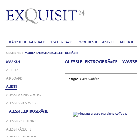
KÃŒCHE & HAUSHALT
TISCH & TAFEL
WOHNEN & LIFESTYLE
FEUER & L
SIE SIND HIER:
/
MARKEN
/
ALESSI
/
ALESSI ELEKTROGERÃ€TE
ALESSI ELEKTROGERÃ€TE - WASS
MARKEN
ADELTA
AIRBOARD
Design:
Bitte wählen
ALESSI
ALESSI WEIHNACHTEN
ALESSI BAR & WEIN
ALESSI ELEKTROGERÃ€TE
ALESSI GESCHENKE
ALESSI KÃŒCHE