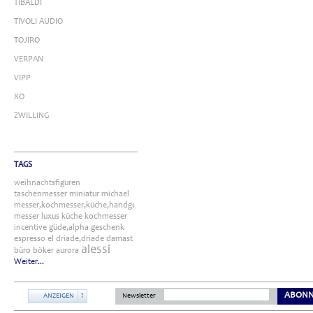
TIBALDI
TIVOLI AUDIO
TOJIRO
VERPAN
VIPP
XO
ZWILLING
TAGS
weihnachtsfiguren
taschenmesser
miniatur
michael
messer,kochmesser,küche,handgefertigt
messer
luxus
küche
kochmesser
incentive
güde,alpha
geschenk
espresso
el
driade,driade
damast
alessi
büro
böker
aurora
Weiter...
ABONN
ANZEIGEN
?
Newsletter