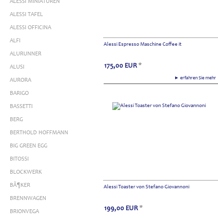
ALESSI MINIATUREN
ALESSI TAFEL
ALESSI OFFICINA
ALFI
Alessi Espresso Maschine Coffee it
ALURUNNER
175,00
EUR
*
ALUSI
► erfahren Sie meh
AURORA
BARIGO
BASSETTI
BERG
BERTHOLD HOFFMANN
BIG GREEN EGG
BITOSSI
BLOCKWERK
BÃ¶KER
Alessi Toaster von Stefano Giovannoni
BRENNWAGEN
199,00
EUR
*
BRIONVEGA