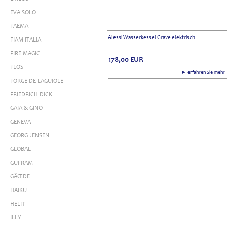
EVA SOLO
FAEMA
Alessi Wasserkessel Grave elektrisch
FIAM ITALIA
FIRE MAGIC
178,00
EUR
FLOS
► erfahren Sie meh
FORGE DE LAGUIOLE
FRIEDRICH DICK
GAIA & GINO
GENEVA
GEORG JENSEN
GLOBAL
GUFRAM
GÃŒDE
HAIKU
HELIT
ILLY