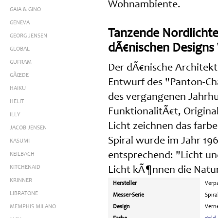
Wohnambiente.
GAIA & GINO
GENEVA
Tanzende Nordlichter
GEORG JENSEN
dÃ€nischen Designs 
GLOBAL
GUFRAM
Der dÃ€nische Architek
GÃŒDE
Entwurf des "Panton-Ch
HAIKU
des vergangenen Jahrhun
HELIT
FunktionalitÃ€t, Origina
ILLY
Licht zeichnen das farb
JACOB JENSEN
Spiral wurde im Jahr 1
KASUMI
entsprechend: "Licht un
KEILBACH
KITCHENAID
Licht kÃ¶nnen die Natu
KRINNER
Hersteller
Verp
LIBRATONE
Messer-Serie
Spira
MEMPHIS MILANO
Design
Vern