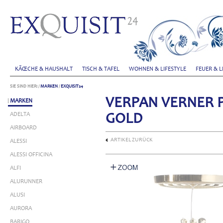
KÃŒCHE & HAUSHALT
TISCH & TAFEL
WOHNEN & LIFESTYLE
FEUER & L
SIE SIND HIER:
/
MARKEN
/
EXQUISIT24
VERPAN VERNER 
MARKEN
ADELTA
GOLD
AIRBOARD
ARTIKEL ZURÜCK
ALESSI
ALESSI OFFICINA
ALFI
ALURUNNER
ALUSI
AURORA
BARIGO