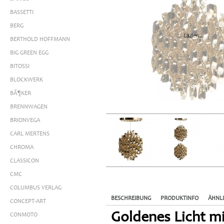
BASSETTI
BERG
Laden...
BERTHOLD HOFFMANN
BIG GREEN EGG
BITOSSI
BLOCKWERK
BÃ¶KER
BRENNWAGEN
BRIONVEGA
CARL MERTENS
CHROMA
CLASSICON
CMC
COLUMBUS VERLAG
BESCHREIBUNG
PRODUKTINFO
ÄHNL
CONCEPT-ART
Goldenes Licht m
CONMOTO