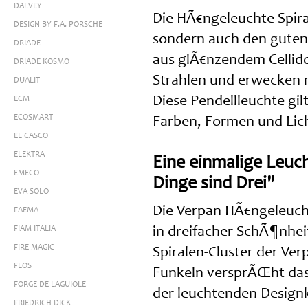
DALVEY
Die HÃ€ngeleuchte Spir
DESIGN BY F.A. PORSCHE
sondern auch den guten 
DRIADE
aus glÃ€nzendem Cellid
DRIADE KOSMO
Strahlen und erwecken 
DUALIT
Diese Pendellleuchte gil
ECM
ECOSMART
Farben, Formen und Lic
EL CASCO
ELEKTRA
Eine einmalige Leuch
EMECO
Dinge sind Drei"
EVA SOLO
Die Verpan HÃ€ngeleuchte
FAEMA
FIAM ITALIA
in dreifacher SchÃ¶nheit
FIRE MAGIC
Spiralen-Cluster der Ver
FLOS
Funkeln versprÃŒht das 
FORGE DE LAGUIOLE
der leuchtenden Designku
FRIEDRICH DICK