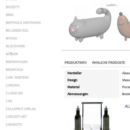
Laden...
BASSETTI
BERG
BERTHOLD HOFFMANN
BIG GREEN EGG
BITOSSI
BLOCKWERK
BÃ¶KER
BRENNWAGEN
PRODUKTINFO
ÄHNLICHE PRODUKTE
BRIONVEGA
Hersteller
Aless
CARL MERTENS
Design
Mass
CHROMA
Material
Porze
CLASSICON
Abmessungen
Breit
CMC
AL
COLUMBUS VERLAG
CONCEPT-ART
CONMOTO