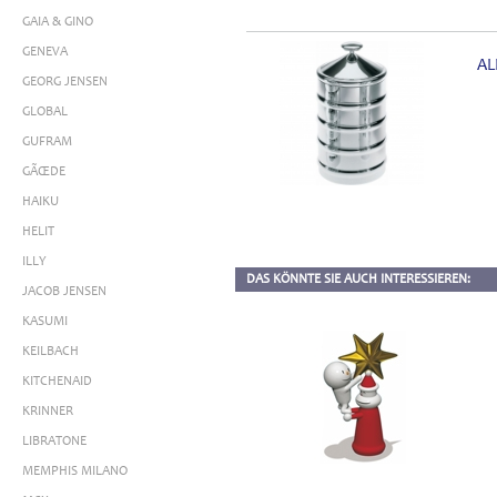
GAIA & GINO
GENEVA
AL
GEORG JENSEN
GLOBAL
GUFRAM
GÃŒDE
HAIKU
HELIT
ILLY
DAS KÖNNTE SIE AUCH INTERESSIEREN:
JACOB JENSEN
KASUMI
KEILBACH
KITCHENAID
KRINNER
LIBRATONE
MEMPHIS MILANO