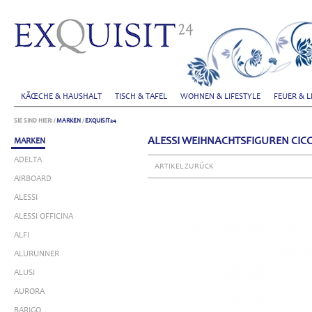
KÃŒCHE & HAUSHALT
TISCH & TAFEL
WOHNEN & LIFESTYLE
FEUER & L
SIE SIND HIER:
/
MARKEN
/
EXQUISIT24
ALESSI WEIHNACHTSFIGUREN CIC
MARKEN
ADELTA
ARTIKEL ZURÜCK
AIRBOARD
ALESSI
ALESSI OFFICINA
ALFI
ALURUNNER
ALUSI
AURORA
BARIGO