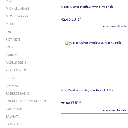
MGX
Alessi Weihnachtsfigur With a little help
MICHAEL ARAM
MONTEGRAPPA
42,00
EUR
*
MOREE
► erfahren Sie meh
PHI
PIET HEIN
POTT
PURISME
RADIUS DESIGN
REAL KONZEPT
REUGE
RIMBOU
Alessi Weihnachtsfiguren Peter & Palla
ROBERTS RADIO
ROCKET ESPRESSO MILANO
22,00
EUR
*
ROSENDAHL
► erfahren Sie meh
SALVIATI
SAMOVA