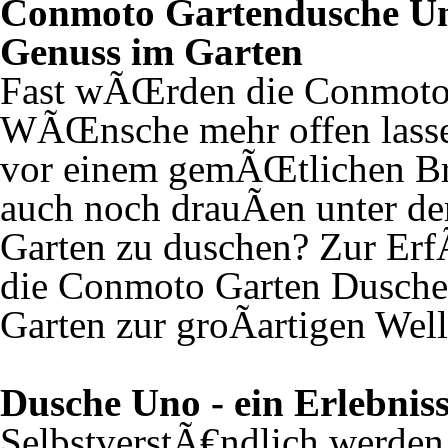
Conmoto Gartendusche Uno
Genuss im Garten
Fast wÃŒrden die Conmoto
WÃŒnsche mehr offen lassen
vor einem gemÃŒtlichen Br
auch noch drauÃen unter d
Garten zu duschen? Zur Er
die Conmoto Garten Dusche 
Garten zur groÃartigen Wel
Dusche Uno - ein Erlebnis
SelbstverstÃ€ndlich werden 