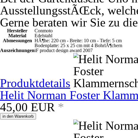
AusstellungsstÃŒck, welches
Gerne beraten wir Sie zu di
Hersteller
Conmoto
Material
Edelstahl
Abmessungen
HÃ¶he: 220 cm - Breite: 10 cm - Tiefe: 5 cm
Bodenplatte: 25 x 25 cm mit 4 BohrlÃ¶chern
Auszeichnungen
iF product design award 2007
Produktdetails
Helit Norman Foster Klamm
45,00
EUR
*
in den Warenkorb