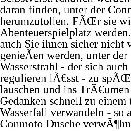
daran finden, unter der Co
herumzutollen. FÃŒr sie wir
Abenteuerspielplatz werden
auch Sie ihnen sicher nicht
genieÃen werden, unter der
Wasserstrahl - der sich auc
regulieren lÃ€sst - zu spÃŒ
lauschen und ins TrÃ€umen g
Gedanken schnell zu einem 
Wasserfall verwandeln - so
Conmoto Dusche verwÃ¶hn