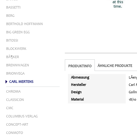
BASSETTI
BERG
BERTHOLD HOFFMANN
BIG GREEN EGG
BITOSSI
BLOCKWERK
BÃ¶KER
BRENNWAGEN
ÄHNLICHE PRODUKTE
PRODUKTINFO
BRIONVEGA
Abmessung
LÃ€ng
CARL MERTENS
Hersteller
Carl
CHROMA
Design
Golln
Material
18/10
CLASSICON
CMC
COLUMBUS VERLAG
CONCEPT-ART
CONMOTO