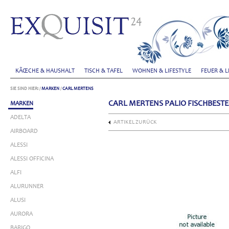
KÃŒCHE & HAUSHALT
TISCH & TAFEL
WOHNEN & LIFESTYLE
FEUER & L
SIE SIND HIER:
/
MARKEN
/
CARL MERTENS
CARL MERTENS PALIO FISCHBESTEC
MARKEN
ADELTA
ARTIKEL ZURÜCK
AIRBOARD
ALESSI
ALESSI OFFICINA
ALFI
ALURUNNER
ALUSI
AURORA
BARIGO