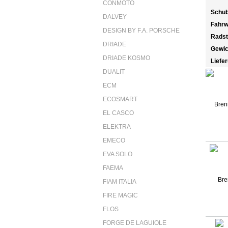
CONMOTO
Schub
DALVEY
Fahrw
DESIGN BY F.A. PORSCHE
Rads
DRIADE
Gewic
DRIADE KOSMO
Liefe
DUALIT
ECM
ECOSMART
EL CASCO
ELEKTRA
EMECO
EVA SOLO
FAEMA
FIAM ITALIA
FIRE MAGIC
FLOS
FORGE DE LAGUIOLE