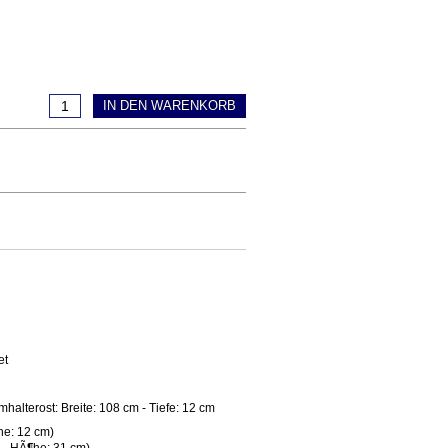
IN DEN WARENKORB
et
mhalterost: Breite: 108 cm - Tiefe: 12 cm
he: 12 cm)
m - HÃ¶he: 31 cm)