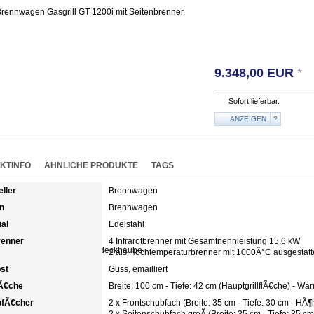
9.348,00
EUR
*
Sofort lieferbar.
ANZEIGEN
?
KTINFO
ÄHNLICHE PRODUKTE
TAGS
eller
Brennwagen
n
Brennwagen
ial
Edelstahl
enner
4 Infrarotbrenner mit Gesamtnennleistung 15,6 kW
2 als Hochtemperaturbrenner mit 1000Â°C ausgestatt
ost
Guss, emailliert
lÃ€che
Breite: 100 cm - Tiefe: 42 cm (HauptgrillflÃ€che) - War
bfÃ€cher
2 x Frontschubfach (Breite: 35 cm - Tiefe: 30 cm - HÃ¶
2 x Seitenschubfach groÃ (Breite: 35 cm - Tiefe: 35 c