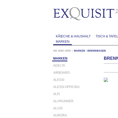
KÃŒCHE & HAUSHALT
TISCH & TAFE
MARKEN
SIE SIND HIER:
/
MARKEN
/
BRENNWAGEN
BRENN
MARKEN
ADELTA
AIRBOARD
ALESSI
ALESSI OFFICINA
ALFI
ALURUNNER
ALUSI
AURORA