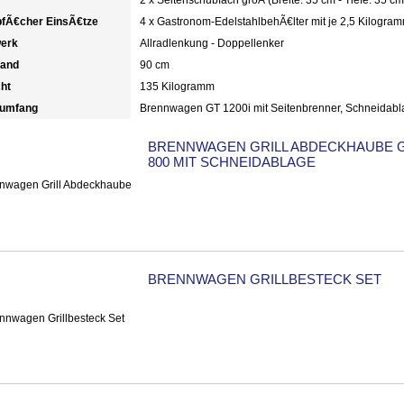
fÃ€cher EinsÃ€tze
4 x Gastronom-EdelstahlbehÃ€lter mit je 2,5 Kilogr
erk
Allradlenkung - Doppellenker
tand
90 cm
ht
135 Kilogramm
rumfang
Brennwagen GT 1200i mit Seitenbrenner, Schneidab
BRENNWAGEN GRILL ABDECKHAUBE 
800 MIT SCHNEIDABLAGE
BRENNWAGEN GRILLBESTECK SET