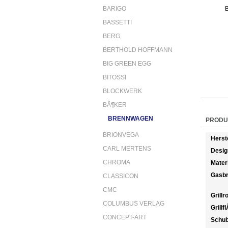
BARIGO
BASSETTI
BERG
BERTHOLD HOFFMANN
BIG GREEN EGG
BITOSSI
BLOCKWERK
BÃ¶KER
BRENNWAGEN
PRODU
BRIONVEGA
Herst
CARL MERTENS
Desig
CHROMA
Mater
Gasbr
CLASSICON
CMC
Grillr
COLUMBUS VERLAG
Grillf
CONCEPT-ART
Schu