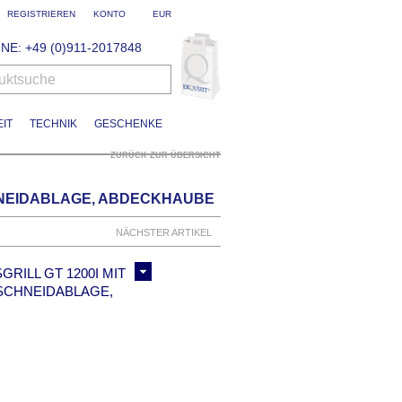
REGISTRIEREN
KONTO
EUR
NE: +49 (0)911-2017848
uktsuche
IT
TECHNIK
GESCHENKE
ZURÜCK ZUR ÜBERSICHT
HNEIDABLAGE, ABDECKHAUBE
NÄCHSTER ARTIKEL
ILL GT 1200I MIT
SCHNEIDABLAGE,