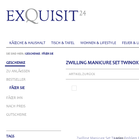
KÃŒCHE & HAUSHALT
TISCH & TAFEL
WOHNEN & LIFESTYLE
FEUER & L
SIE SIND HIER:
/
GESCHENKE
/
FÃŒR SIE
ZWILLING MANICURE SET TWINOX
GESCHENKE
ZU ANLÃ€SSEN
ARTIKEL ZURÜCK
BESTSELLER
FÃŒR SIE
FÃŒR IHN
NACH PREIS
GUTSCHEINE
TAGS
Laden...