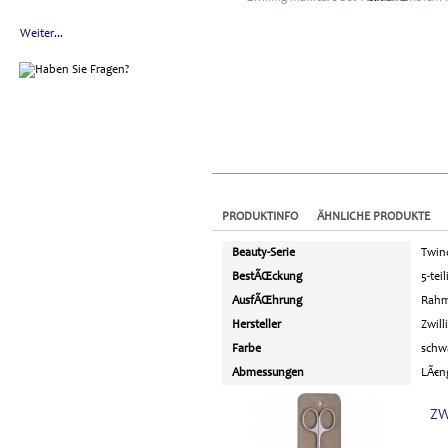
Weiter...
PRODUKTINFO
ÄHNLICHE PRODUKTE
Beauty-Serie
Twin
BestÃŒckung
5-teil
AusfÃŒhrung
Rahm
Hersteller
Zwill
Farbe
schw
Abmessungen
LÃ€ng
ZW