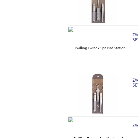
ZW
SE
ZW
SE
ZW