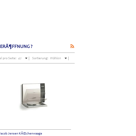
OERÃ¶FFNUNG ?
el pro Seite:
42
Sortierung:
Wählen
Jacob Jensen KÃŒchenwaage