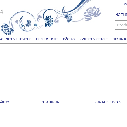
LO
HOTLIN
Prod
OHNEN & LIFESTYLE
FEUER & LICHT
BÃŒRO
GARTEN & FREIZEIT
TECHNIK
 BÃŒRO
... ZUM EINZUG
... ZUM GEBURTSTAG