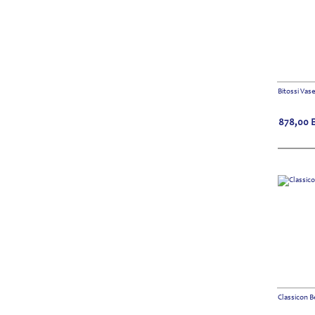
Bitossi Vase
878,00
Classicon B