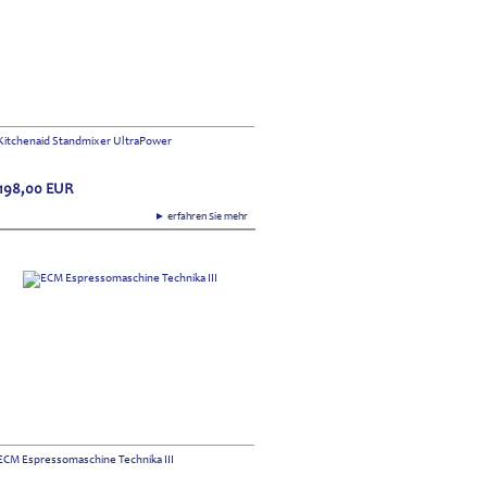
Kitchenaid Standmixer UltraPower
198,00
EUR
► erfahren Sie mehr
ECM Espressomaschine Technika III