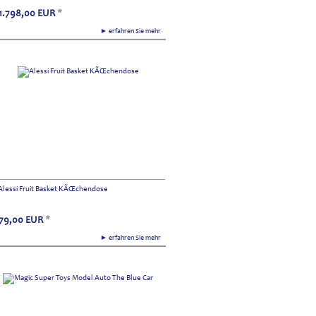
1.798,00
EUR
*
► erfahren Sie mehr
Alessi Fruit Basket KÃŒchendose
79,00
EUR
*
► erfahren Sie mehr