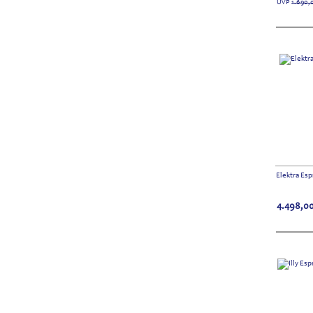
UVP
1.690,
Elektra Es
4.498,0