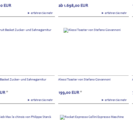
00
EUR
ab
1.698,00
EUR
► erfahren Sie mehr
► erfahren Sie mehr
t Basket Zucker- und Sahnegarnitur
Alessi Toaster von Stefano Giovannoni
EUR
*
199,00
EUR
*
► erfahren Sie mehr
► erfahren Sie mehr