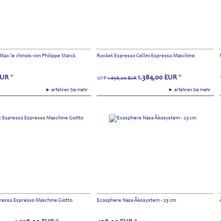
 Max le chinois von Philippe Starck
Rocket Espresso Cellini Espresso Maschine
EUR
*
1.384,00
EUR
*
UVP
1.658,00
EUR
► erfahren Sie mehr
► erfahren Sie mehr
resso Espresso Maschine Giotto
Ecosphere Nasa Ãkosystem - 23 cm