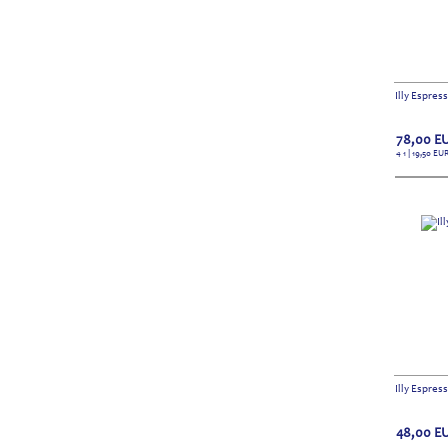
Illy Espres
78,00
E
4 1 | 19,50
EU
Illy Espres
48,00
E