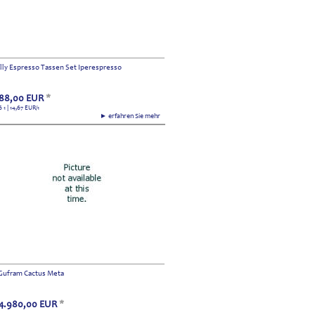
Illy Espresso Tassen Set Iperespresso
88,00
EUR
*
6 1 | 14,67
EUR
/1
► erfahren Sie mehr
Gufram Cactus Meta
4.980,00
EUR
*