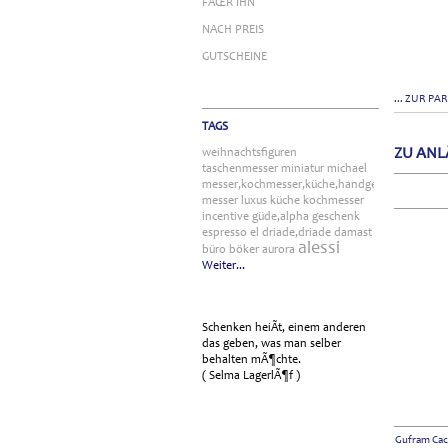
FÃŒR IHN
NACH PREIS
GUTSCHEINE
... ZUR PA
TAGS
ZU ANL
weihnachtsfiguren
taschenmesser
miniatur
michael
messer,kochmesser,küche,handgefertigt
messer
luxus
küche
kochmesser
incentive
güde,alpha
geschenk
espresso
el
driade,driade
damast
alessi
büro
böker
aurora
Weiter...
Schenken heiÃt, einem anderen
das geben, was man selber
behalten mÃ¶chte.
( Selma LagerlÃ¶f )
Gufram Cac