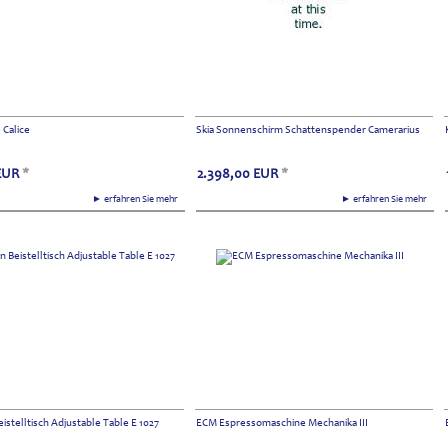
 Calice
Skia Sonnenschirm Schattenspender Camerarius
EUR
*
2.398,00
EUR
*
► erfahren Sie mehr
► erfahren Sie mehr
eistelltisch Adjustable Table E 1027
ECM Espressomaschine Mechanika III