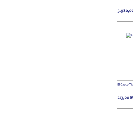
3.980,0
El Casco Ti
223,00
E