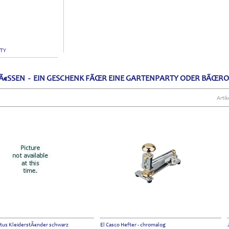
RTY
Ã€SSEN - EIN GESCHENK FÃŒR EINE GARTENPARTY ODER BÃŒR
Artik
tus KleiderstÃ€nder schwarz
El Casco Hefter - chromalog