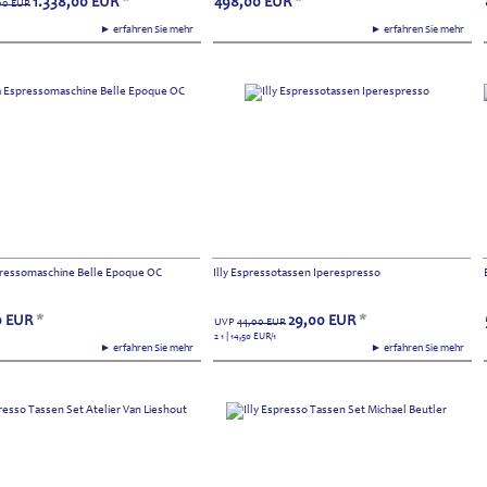
1.338,00
EUR
*
498,00
EUR
*
00
EUR
► erfahren Sie mehr
► erfahren Sie mehr
pressomaschine Belle Epoque OC
Illy Espressotassen Iperespresso
0
EUR
*
29,00
EUR
*
UVP
44,00
EUR
2 1 | 14,50
EUR
/1
► erfahren Sie mehr
► erfahren Sie mehr