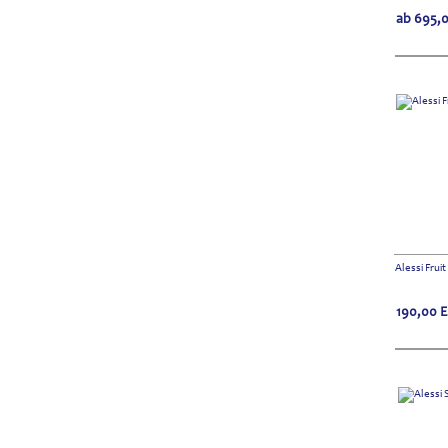
ab
695,
Alessi Frui
190,00