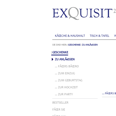
KÃŒCHE & HAUSHALT
TISCH & TAFEL
W
SIE SIND HIER:
/
GESCHENKE
/
ZU ANLÃ€SSEN
GESCHENKE
ZU ANLÃ€SSEN
... FÃŒRS BÃŒRO
... ZUM EINZUG
... ZUM GEBURTSTAG
... ZUR HOCHZEIT
... FÃŒRS
... ZUR PARTY
BESTSELLER
FÃŒR SIE