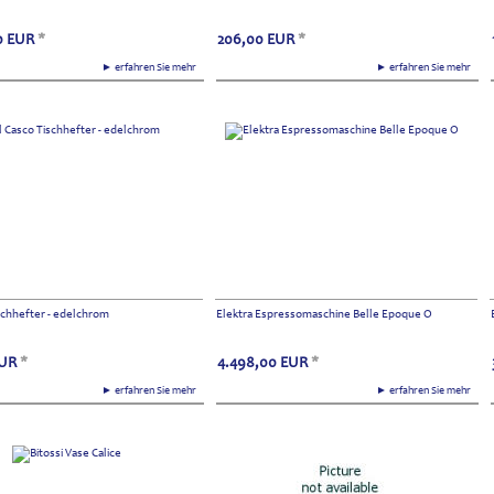
0
EUR
*
206,00
EUR
*
► erfahren Sie mehr
► erfahren Sie mehr
schhefter - edelchrom
Elektra Espressomaschine Belle Epoque O
UR
*
4.498,00
EUR
*
► erfahren Sie mehr
► erfahren Sie mehr