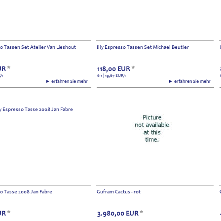
so Tassen Set Atelier Van Lieshout
Illy Espresso Tassen Set Michael Beutler
UR
*
118,00
EUR
*
R
/1
6 1 | 19,67
EUR
/1
► erfahren Sie mehr
► erfahren Sie mehr
so Tasse 2008 Jan Fabre
Gufram Cactus - rot
UR
*
3.980,00
EUR
*