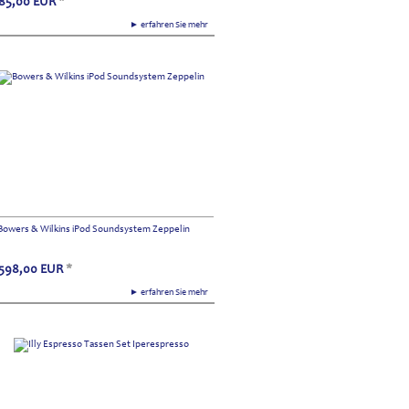
85,00
EUR
*
► erfahren Sie mehr
Bowers & Wilkins iPod Soundsystem Zeppelin
598,00
EUR
*
► erfahren Sie mehr