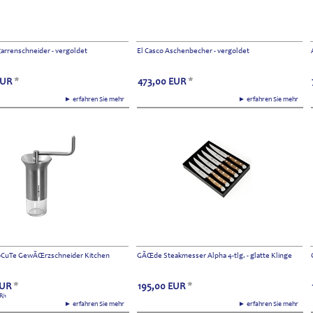
garrenschneider - vergoldet
El Casco Aschenbecher - vergoldet
EUR
*
473,00
EUR
*
► erfahren Sie mehr
► erfahren Sie mehr
oCuTe GewÃŒrzschneider Kitchen
GÃŒde Steakmesser Alpha 4-tlg. - glatte Klinge
UR
*
195,00
EUR
*
R
/1
► erfahren Sie mehr
► erfahren Sie mehr