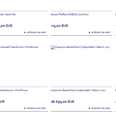
ker Siedi-Tee
Alessi PfeffermÃŒhle Zumthor
,00
EUR
115,00
EUR
► erfahren Sie mehr
► erfahren Sie mehr
 Standmixer UltraPower
Classicon Beistelltisch Adjustable Table E 1027
EUR
ab
695,00
EUR
► erfahren Sie mehr
► erfahren Sie mehr