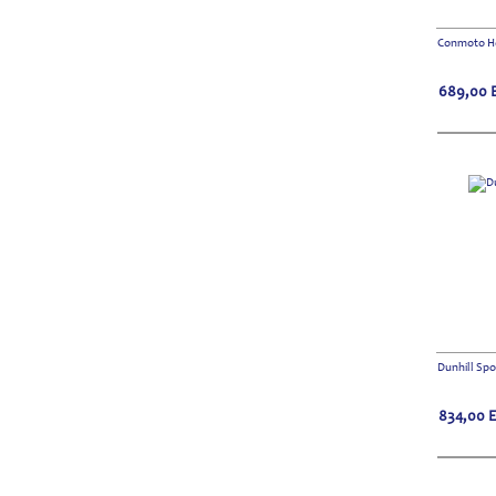
Conmoto Ho
689,00
Dunhill Spo
834,00