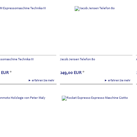
somaschine Technika III
Jacob Jensen Telefon 80
EUR
*
249,00
EUR
*
► erfahren Sie mehr
► erfahren Sie mehr