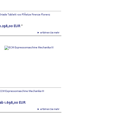
Driade Tablett 100 PlÃ€tze Firenze Florenz
1.298,00
EUR
*
► erfahren Sie mehr
ECM Espressomaschine Mechanika III
ab
1.698,00
EUR
► erfahren Sie mehr