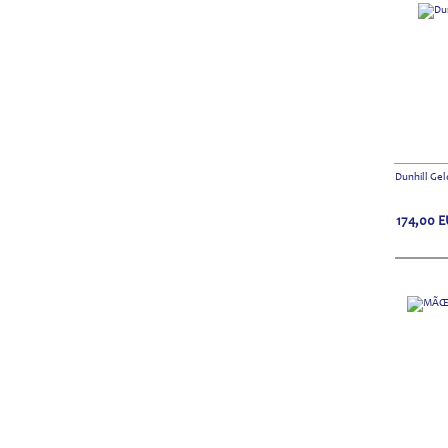
Dunhill Ge
174,00
E