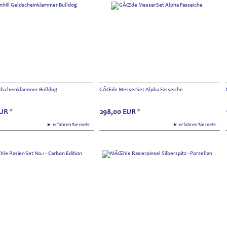
ldscheinklammer Bulldog
GÃŒde MesserSet Alpha Fasseiche
UR
*
298,00
EUR
*
► erfahren Sie mehr
► erfahren Sie mehr