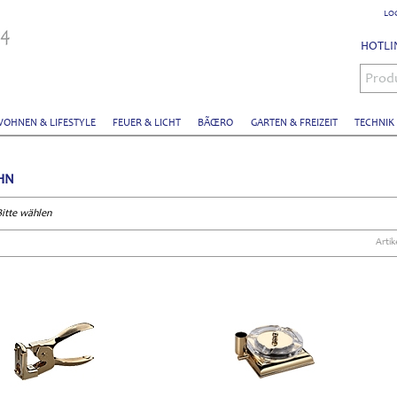
LO
HOTLIN
Prod
OHNEN & LIFESTYLE
FEUER & LICHT
BÃŒRO
GARTEN & FREIZEIT
TECHNIK
HN
Bitte wählen
Artik