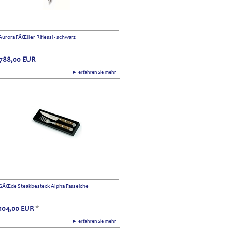
Aurora FÃŒller Riflessi - schwarz
788,00
EUR
► erfahren Sie mehr
GÃŒde Steakbesteck Alpha Fasseiche
104,00
EUR
*
► erfahren Sie mehr