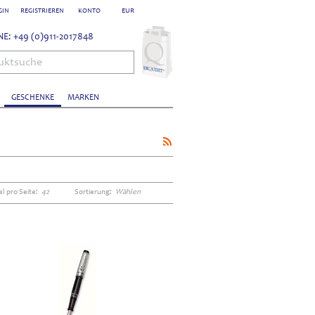
GIN
REGISTRIEREN
KONTO
EUR
E: +49 (0)911-2017848
uktsuche
GESCHENKE
MARKEN
el pro Seite:
42
Sortierung:
Wählen