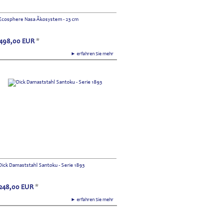
Ecosphere Nasa Ãkosystem - 23 cm
498,00
EUR
*
► erfahren Sie mehr
Dick Damaststahl Santoku - Serie 1893
248,00
EUR
*
► erfahren Sie mehr