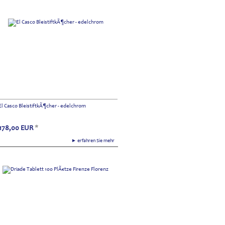
El Casco BleistiftkÃ¶cher - edelchrom
178,00
EUR
*
► erfahren Sie mehr