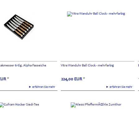
kmesser 6-tlg. Alpha Fasseiche
Vitra Wanduhr Ball Clock - mehrfarbig
EUR
*
224,00
EUR
*
► erfahren Sie mehr
► erfahren Sie mehr