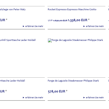
lzlege von Peter Maly
Rocket Espresso Espresso Maschine Giotto
EUR
*
1.338,00
EUR
*
UVP
1.690,00
EUR
► erfahren Sie mehr
► erfahren Sie mehr
rttasche Leder Holdall
Forge de Laguiole Steakmesser Philippe Stark
EUR
*
578,00
EUR
*
► erfahren Sie mehr
► erfahren Sie mehr