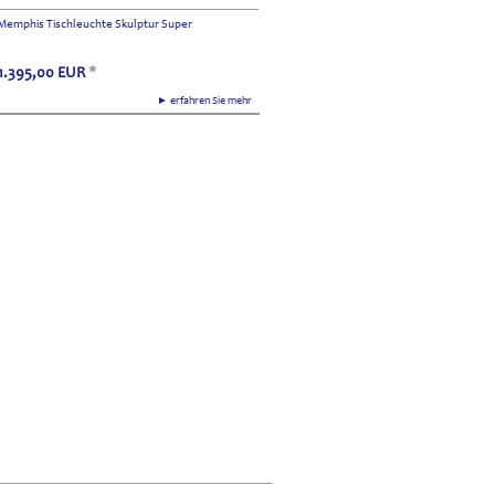
Memphis Tischleuchte Skulptur Super
1.395,00
EUR
*
► erfahren Sie mehr