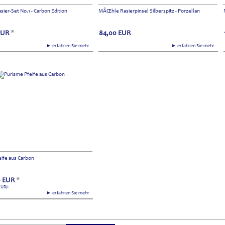
er-Set No.1 - Carbon Edition
MÃŒhle Rasierpinsel Silberspitz - Porzellan
EUR
*
84,00
EUR
► erfahren Sie mehr
► erfahren Sie mehr
eife aus Carbon
0
EUR
*
EUR
/1
► erfahren Sie mehr