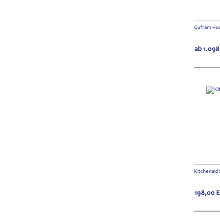
Gufram Hoc
ab
1.098
Kitchenaid
198,00