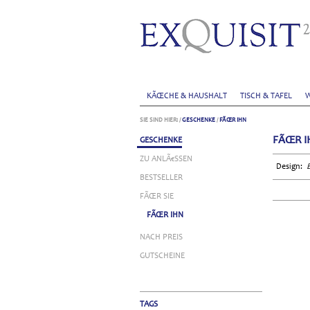
KÃŒCHE & HAUSHALT
TISCH & TAFEL
W
SIE SIND HIER:
/
GESCHENKE
/
FÃŒR IHN
FÃŒR I
GESCHENKE
ZU ANLÃ€SSEN
Design:
BESTSELLER
FÃŒR SIE
FÃŒR IHN
NACH PREIS
GUTSCHEINE
TAGS