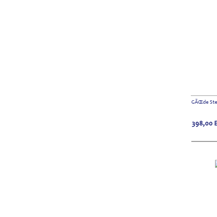
GÃŒde Stea
398,00