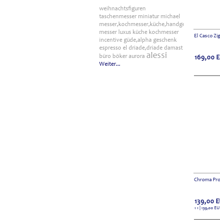
weihnachtsfiguren
taschenmesser
miniatur
michael
messer,kochmesser,küche,handgefertigt
messer
luxus
küche
kochmesser
El Casco Zi
incentive
güde,alpha
geschenk
espresso
el
driade,driade
damast
alessi
büro
böker
aurora
169,00
Weiter...
Chroma Pr
139,00
E
1 1 | 139,00
EU