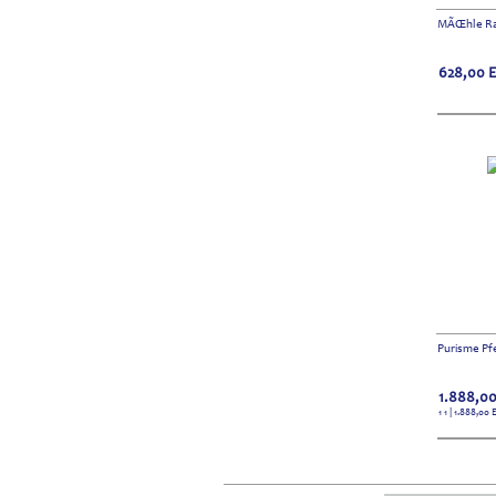
MÃŒhle Rasi
628,00
Purisme Pf
1.888,0
1 1 | 1.888,00