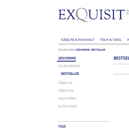
KÃŒCHE & HAUSHALT
TISCH & TAFEL
W
SIE SIND HIER:
/
GESCHENKE
/
BESTSELLER
BESTSE
GESCHENKE
ZU ANLÃ€SSEN
BESTSELLER
FÃŒR SIE
FÃŒR IHN
NACH PREIS
GUTSCHEINE
TAGS