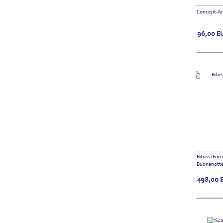
Concept-Ar
96,00
E
Bitossi For
Buonanott
498,00