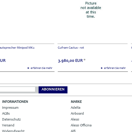
autsprecher Minipod MK2
Gufram Cactus - rot
EUR
3.980,00
EUR
*
► erfahren Sie mehr
► erfahren Sie mehr
ABONNIEREN
INFORMATIONEN
MARKE
Impressum
Adelta
AGBs
Airboard
Datenschutz
Alessi
Versand
Alessi Officina
Widerrufsrecht
Alfi