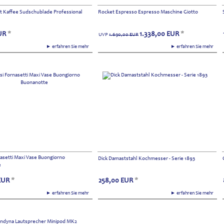
t Kaffee Sudschublade Professional
Rocket Espresso Espresso Maschine Giotto
UR
*
1.338,00
EUR
*
UVP
1.690,00
EUR
► erfahren Sie mehr
► erfahren Sie mehr
nasetti Maxi Vase Buongiorno
Dick Damaststahl Kochmesser - Serie 1893
e
EUR
*
258,00
EUR
*
► erfahren Sie mehr
► erfahren Sie mehr