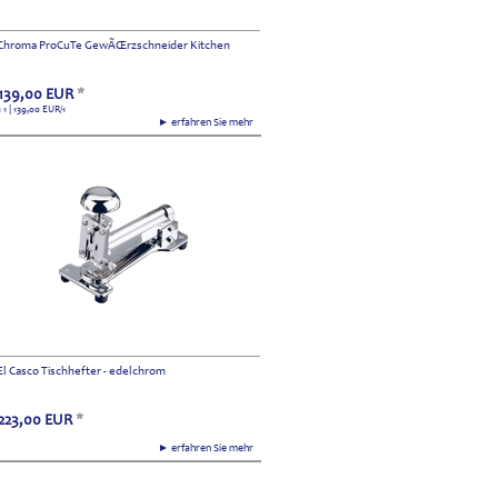
Chroma ProCuTe GewÃŒrzschneider Kitchen
139,00
EUR
*
1 1 | 139,00
EUR
/1
► erfahren Sie mehr
El Casco Tischhefter - edelchrom
223,00
EUR
*
► erfahren Sie mehr