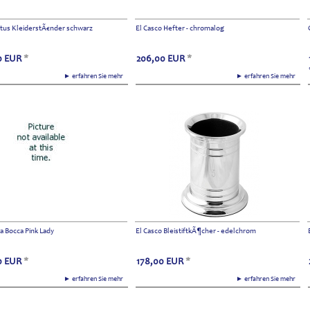
tus KleiderstÃ€nder schwarz
El Casco Hefter - chromalog
0
EUR
*
206,00
EUR
*
► erfahren Sie mehr
► erfahren Sie mehr
a Bocca Pink Lady
El Casco BleistiftkÃ¶cher - edelchrom
0
EUR
*
178,00
EUR
*
► erfahren Sie mehr
► erfahren Sie mehr