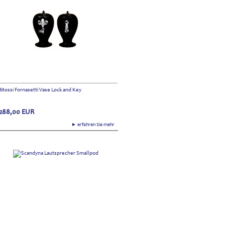
Bitossi Fornasetti Vase Lock and Key
288,00
EUR
► erfahren Sie mehr