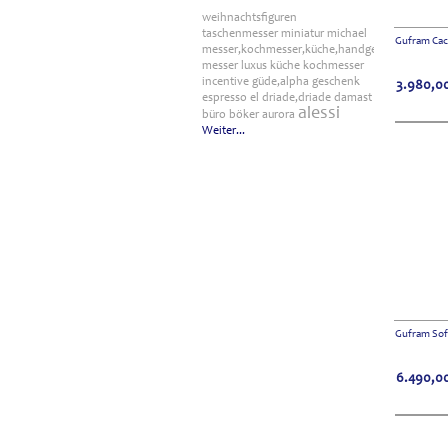
weihnachtsfiguren
taschenmesser
miniatur
michael
Gufram Cac
messer,kochmesser,küche,handgefertigt
messer
luxus
küche
kochmesser
incentive
güde,alpha
geschenk
3.980,0
espresso
el
driade,driade
damast
alessi
büro
böker
aurora
Weiter...
Gufram Sof
6.490,0