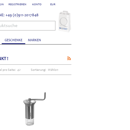
GIN
REGISTRIEREN
KONTO
EUR
E: +49 (0)911-2017848
uktsuche
GESCHENKE
MARKEN
KT !
el pro Seite:
42
Sortierung:
Wählen