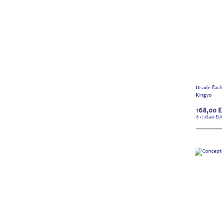
Driade flac
Kingyo
168,00
6 1 | 28,00
EU