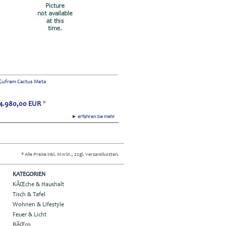
Gufram Cactus Meta
4.980,00
EUR
*
► erfahren Sie mehr
* Alle Preise inkl. MwSt., zzgl. Versandkosten.
KATEGORIEN
KÃŒche & Haushalt
Tisch & Tafel
Wohnen & Lifestyle
Feuer & Licht
BÃŒro