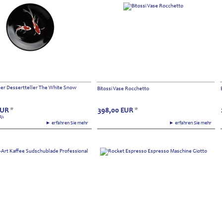
her Dessertteller The White Snow
Bitossi Vase Rocchetto
EUR
*
398,00
EUR
*
R
/1
► erfahren Sie mehr
► erfahren Sie mehr