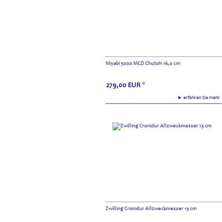
Miyabi 5000 MCD Chutoh 16,0 cm
279,00
EUR
*
► erfahren Sie meh
Zwilling Cronidur Allzweckmesser 13 cm