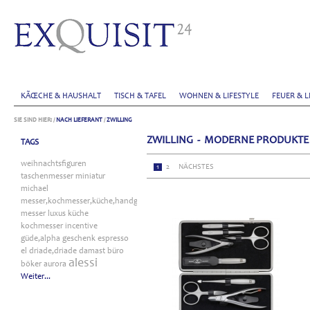
KÃŒCHE & HAUSHALT
TISCH & TAFEL
WOHNEN & LIFESTYLE
FEUER & L
SIE SIND HIER:
/
NACH LIEFERANT
/
ZWILLING
ZWILLING - MODERNE PRODUKTE 
TAGS
weihnachtsfiguren
1
2
NÄCHSTES
taschenmesser
miniatur
michael
messer,kochmesser,küche,handgefertigt
messer
luxus
küche
kochmesser
incentive
güde,alpha
geschenk
espresso
el
driade,driade
damast
büro
alessi
böker
aurora
Weiter...