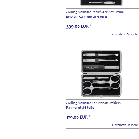
Zwilling Manicure PedikÃŒre Set Twinox
Emblem Rahmenetui 9-teilig
399,00
EUR
*
► erfahren Sie meh
Zwilling Manicure Set Twinox Emblem
Rahmenetui 6-teilig
179,00
EUR
*
► erfahren Sie meh