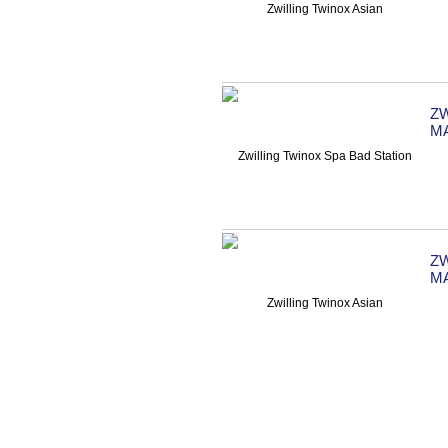
ZW
MA
Z
MA