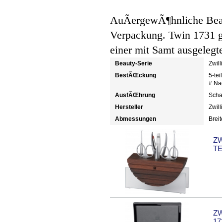
AuÃergewÃ¶hnliche Bea
Verpackung. Twin 1731 g
einer mit Samt ausgeleg
Beauty-Serie
Zwil
BestÃŒckung
5-teil
# Na
AusfÃŒhrung
Scha
Hersteller
Zwill
Abmessungen
Brei
ZW
TE
ZW
17