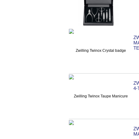
Z
M
TE
ZW
4-
Z
MA