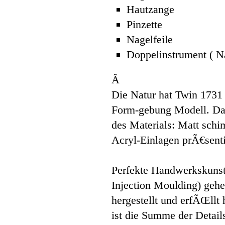
Hautzange
Pinzette
Nagelfeile
Doppelinstrument ( Na
Â
Die Natur hat Twin 1731 i
Form-gebung Modell. Das
des Materials: Matt schim
Acryl-Einlagen prÃ€sentie
Perfekte Handwerkskunst
Injection Moulding) geh
hergestellt und erfÃŒll
ist die Summe der Detai