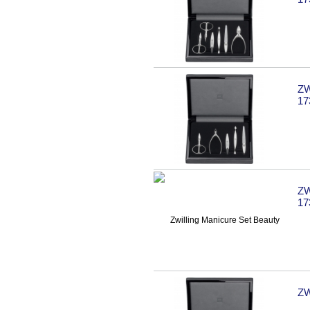
ZW
17
ZW
17
ZW