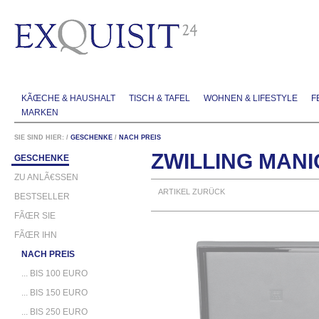
KÃŒCHE & HAUSHALT
TISCH & TAFEL
WOHNEN & LIFESTYLE
F
MARKEN
SIE SIND HIER:
/
GESCHENKE
/
NACH PREIS
ZWILLING MANI
GESCHENKE
ZU ANLÃ€SSEN
ARTIKEL ZURÜCK
BESTSELLER
FÃŒR SIE
FÃŒR IHN
NACH PREIS
... BIS 100 EURO
... BIS 150 EURO
... BIS 250 EURO