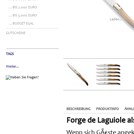
... BIS 2.000 EURO
... BIS 5.000 EURO
Laden...
... BUDGET EGAL
GUTSCHEINE
TAGS
Weiter...
BESCHREIBUNG
PRODUKTINFO
ÄHNL
Forge de Laguiole al
Wenn sich GÃ€ste angekÃ