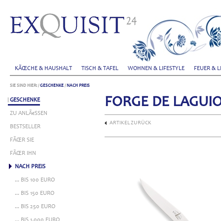
KÃŒCHE & HAUSHALT
TISCH & TAFEL
WOHNEN & LIFESTYLE
FEUER & L
SIE SIND HIER:
/
GESCHENKE
/
NACH PREIS
FORGE DE LAGUI
GESCHENKE
ZU ANLÃ€SSEN
ARTIKEL ZURÜCK
BESTSELLER
FÃŒR SIE
FÃŒR IHN
NACH PREIS
... BIS 100 EURO
... BIS 150 EURO
... BIS 250 EURO
... BIS 1.000 EURO