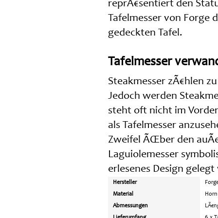
reprÃ€sentiert den Statu
Tafelmesser von Forge de
gedeckten Tafel.
Tafelmesser verwande
Steakmesser zÃ€hlen zu 
Jedoch werden Steakmess
steht oft nicht im Vord
als Tafelmesser anzuseh
Zweifel ÃŒber den auÃ
Laguiolemesser symbolis
erlesenes Design gelegt 
Hersteller
Forge
Material
Horn 
Abmessungen
LÃ€n
Lieferumfang
6 x 