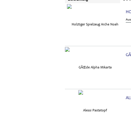
HO
Aus
GÃ
AL