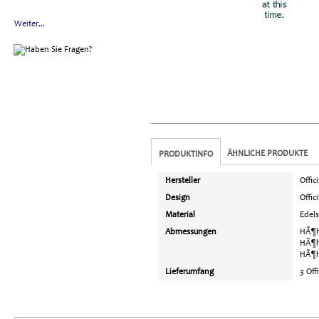
Weiter...
ÄHNLICHE PRODUKTE
PRODUKTINFO
Hersteller
Offic
Design
Offic
Material
Edels
Abmessungen
HÃ¶h
HÃ¶h
HÃ¶h
Lieferumfang
3 Off