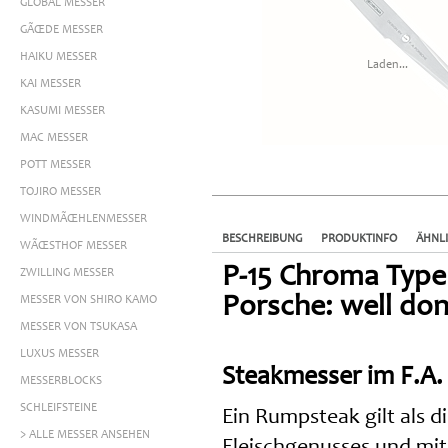
GLOBAL MESSER
GÃŒDE MESSER
HAIKU MESSER
Laden...
KAI MESSER
KASUMI MESSER
MAC MESSER
POTT MESSER
TOJIRO MESSER
WINDMÃŒHLENMESSER
BESCHREIBUNG
PRODUKTINFO
ÄHNL
WÃŒSTHOF MESSER
P-15 Chroma Type 
ZWILLING MESSER
Porsche: well don
MESSER VON SHIRO KAMO
MESSER VON TSUKASA
LUXUS MESSER
Steakmesser im F.A. 
MESSERBLOCKS
SCHLEIFSTEINE
Ein Rumpsteak gilt als 
> ALLE MESSER ANSEHEN
Fleischgenusses und mit