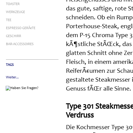
TOASTER
das gute, saftige, rot
WERKZEUGE
schneiden. Ob ein Rumps
TEE
Porterhouse-Steak, engl
ESPRESSO GERÃ€TE
dem P-15 Chroma Type 30
GESCHIRR
kÃ¶stliche StÃŒck, das 
BAR-ACCESSOIRES
glatten Schnitt ohne Zer
Fleisch, in einem amerik
TAGS
ReiferÃ€umen zur Schau 
Weiter...
gestaltete Steakmesser
Genuss fÃŒr alle Sinne.
Type 301 Steakmesse
Verdruss
Die Kochmesser Type 30