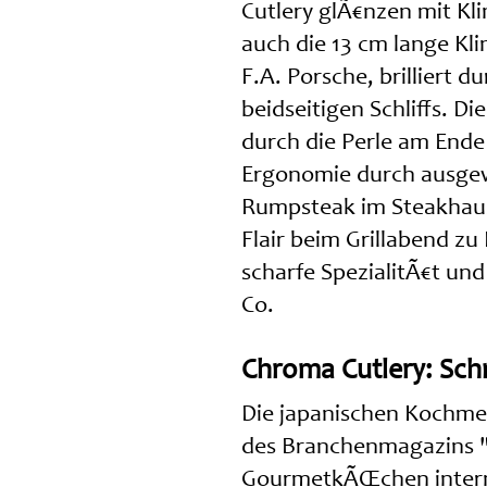
Cutlery glÃ€nzen mit Kl
auch die 13 cm lange Kl
F.A. Porsche, brilliert d
beidseitigen Schliffs. 
durch die Perle am Ende 
Ergonomie durch ausgew
Rumpsteak im Steakhau
Flair beim Grillabend zu
scharfe SpezialitÃ€t un
Co.
Chroma Cutlery: Schn
Die japanischen Kochmes
des Branchenmagazins "
GourmetkÃŒchen intern