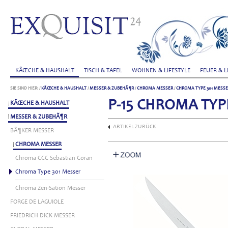
KÃŒCHE & HAUSHALT
TISCH & TAFEL
WOHNEN & LIFESTYLE
FEUER & L
SIE SIND HIER:
/
KÃŒCHE & HAUSHALT
/
MESSER & ZUBEHÃ¶R
/
CHROMA MESSER
/
CHROMA TYPE 301 MESS
P-15 CHROMA TYP
KÃŒCHE & HAUSHALT
MESSER & ZUBEHÃ¶R
ARTIKEL ZURÜCK
BÃ¶KER MESSER
CHROMA MESSER
Chroma CCC Sebastian Coran
Chroma Type 301 Messer
Chroma Zen-Sation Messer
FORGE DE LAGUIOLE
FRIEDRICH DICK MESSER