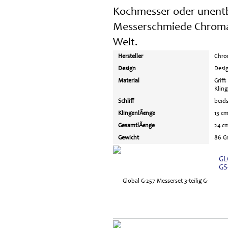
Kochmesser oder unentb
Messerschmiede Chroma
Welt.
Hersteller
Chro
Design
Desig
Material
Griff
Kling
Schliff
beids
KlingenlÃ€nge
13 c
GesamtlÃ€nge
24 c
Gewicht
86 G
GL
GS