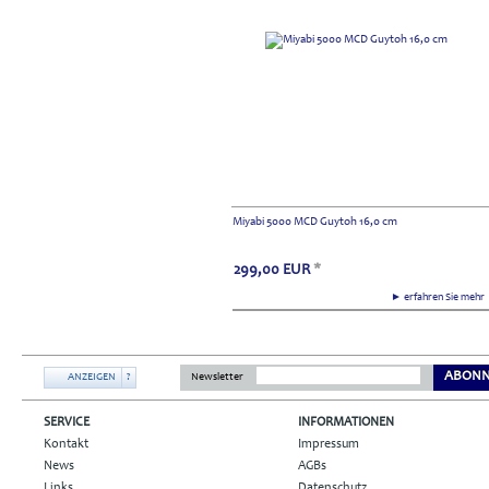
Miyabi 5000 MCD Guytoh 16,0 cm
299,00
EUR
*
► erfahren Sie meh
ABONN
ANZEIGEN
?
Newsletter
SERVICE
INFORMATIONEN
Kontakt
Impressum
News
AGBs
Links
Datenschutz