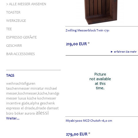
> ALLE MESSER ANSEHEN
TOASTER
WERKZEUGE
TEE
Zwilling Messerblock Twin 1731
ESPRESSO GERÃ€TE
219,00
EUR
*
GESCHIRR
► erfahren Sie meh
BAR-ACCESSOIRES
TAGS
weihnachtsfiguren
taschenmesser
miniatur
michael
messer,kochmesser,küche,handgefertigt
messer
luxus
küche
kochmesser
incentive
güde,alpha
geschenk
espresso
el
driade,driade
damast
alessi
büro
böker
aurora
Weiter...
Miyabi 5000 MCD Chutoh 16,0 cm
279,00
EUR
*