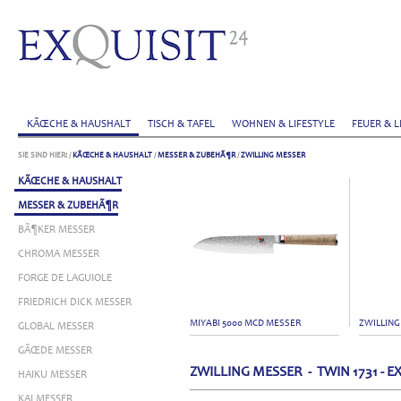
KÃŒCHE & HAUSHALT
TISCH & TAFEL
WOHNEN & LIFESTYLE
FEUER & L
SIE SIND HIER:
/
KÃŒCHE & HAUSHALT
/
MESSER & ZUBEHÃ¶R
/
ZWILLING MESSER
KÃŒCHE & HAUSHALT
MESSER & ZUBEHÃ¶R
BÃ¶KER MESSER
CHROMA MESSER
FORGE DE LAGUIOLE
FRIEDRICH DICK MESSER
MIYABI 5000 MCD MESSER
ZWILLIN
GLOBAL MESSER
GÃŒDE MESSER
ZWILLING MESSER - TWIN 1731 -
HAIKU MESSER
KAI MESSER