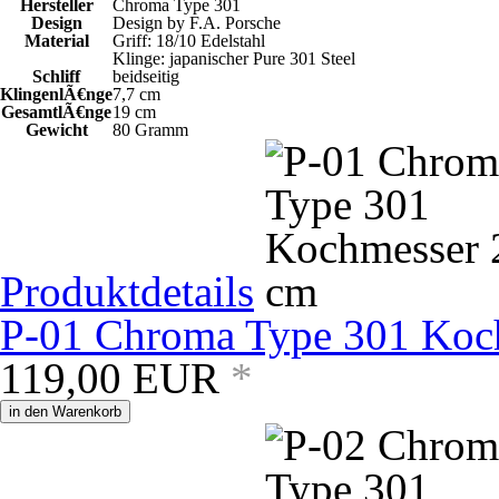
Hersteller
Chroma Type 301
Design
Design by F.A. Porsche
Material
Griff: 18/10 Edelstahl
Klinge: japanischer Pure 301 Steel
Schliff
beidseitig
KlingenlÃ€nge
7,7 cm
GesamtlÃ€nge
19 cm
Gewicht
80 Gramm
Produktdetails
P-01 Chroma Type 301 Koc
119,00
EUR
*
in den Warenkorb