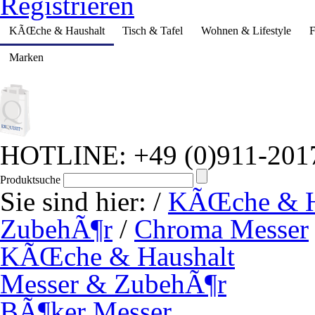
Registrieren
KÃŒche & Haushalt
Tisch & Tafel
Wohnen & Lifestyle
F
Marken
HOTLINE: +49 (0)911-201
Produktsuche
Sie sind hier:
/
KÃŒche & H
ZubehÃ¶r
/
Chroma Messer
KÃŒche & Haushalt
Messer & ZubehÃ¶r
BÃ¶ker Messer