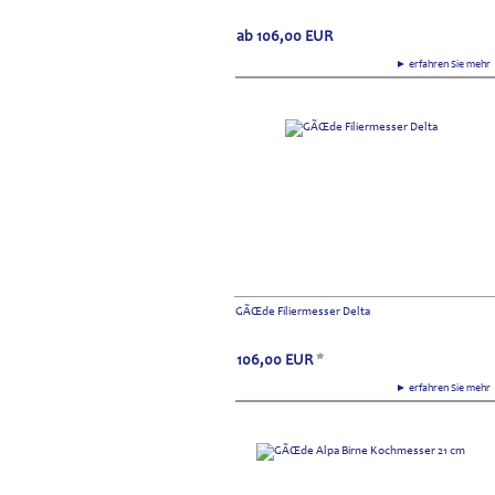
ab
106,00
EUR
► erfahren Sie meh
GÃŒde Filiermesser Delta
106,00
EUR
*
► erfahren Sie meh