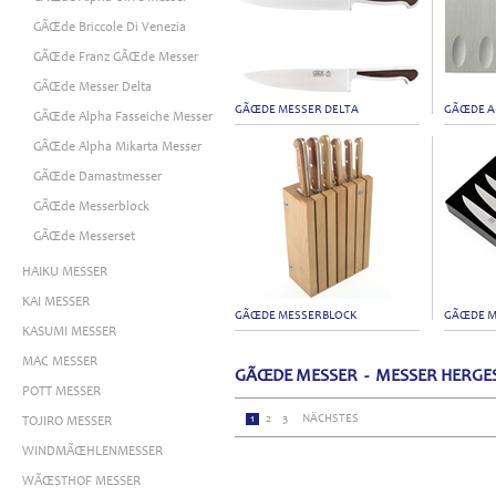
GÃŒde Briccole Di Venezia
GÃŒde Franz GÃŒde Messer
GÃŒde Messer Delta
GÃŒDE MESSER DELTA
GÃŒDE A
GÃŒde Alpha Fasseiche Messer
GÃŒde Alpha Mikarta Messer
GÃŒde Damastmesser
GÃŒde Messerblock
GÃŒde Messerset
HAIKU MESSER
KAI MESSER
GÃŒDE MESSERBLOCK
GÃŒDE M
KASUMI MESSER
MAC MESSER
GÃŒDE MESSER - MESSER HERGES
POTT MESSER
1
2
3
NÄCHSTES
TOJIRO MESSER
WINDMÃŒHLENMESSER
WÃŒSTHOF MESSER