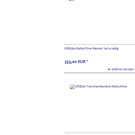
GÃŒde Alpha Olive Messer Set 4-teilig
333,00
EUR
*
► erfahren Sie meh