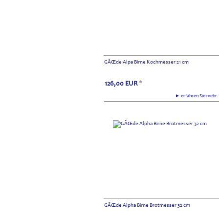
GÃŒde Alpa Birne Kochmesser 21 cm
126,00
EUR
*
► erfahren Sie meh
GÃŒde Alpha Birne Brotmesser 32 cm