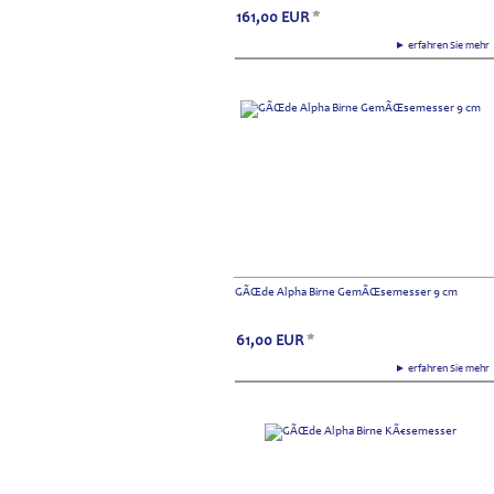
161,00
EUR
*
► erfahren Sie meh
GÃŒde Alpha Birne GemÃŒsemesser 9 cm
61,00
EUR
*
► erfahren Sie meh