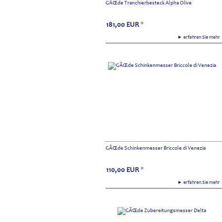
GÃŒde Tranchierbesteck Alpha Olive
181,00
EUR
*
► erfahren Sie meh
GÃŒde Schinkenmesser Briccole di Venezia
110,00
EUR
*
► erfahren Sie meh