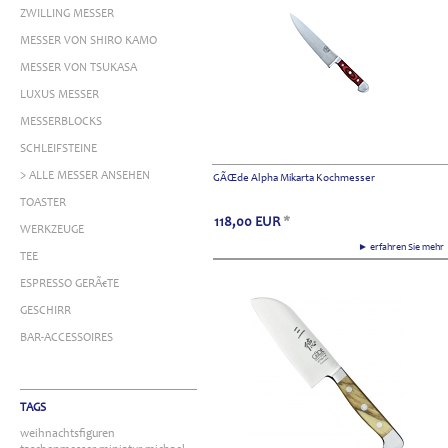
ZWILLING MESSER
MESSER VON SHIRO KAMO
MESSER VON TSUKASA
LUXUS MESSER
MESSERBLOCKS
SCHLEIFSTEINE
> ALLE MESSER ANSEHEN
GÃŒde Alpha Mikarta Kochmesser
TOASTER
118,00
EUR
*
WERKZEUGE
► erfahren Sie meh
TEE
ESPRESSO GERÃ€TE
GESCHIRR
BAR-ACCESSOIRES
TAGS
weihnachtsfiguren