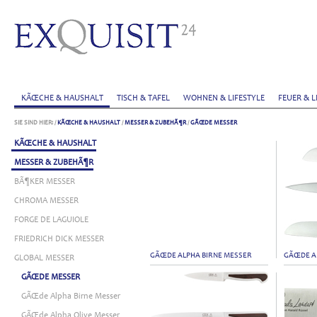
KÃŒCHE & HAUSHALT
TISCH & TAFEL
WOHNEN & LIFESTYLE
FEUER & L
SIE SIND HIER:
/
KÃŒCHE & HAUSHALT
/
MESSER & ZUBEHÃ¶R
/
GÃŒDE MESSER
KÃŒCHE & HAUSHALT
MESSER & ZUBEHÃ¶R
BÃ¶KER MESSER
CHROMA MESSER
FORGE DE LAGUIOLE
FRIEDRICH DICK MESSER
GÃŒDE ALPHA BIRNE MESSER
GÃŒDE A
GLOBAL MESSER
GÃŒDE MESSER
GÃŒde Alpha Birne Messer
GÃŒde Alpha Olive Messer