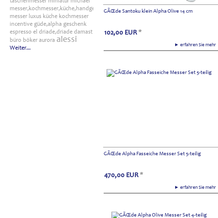
taschenmesser
miniatur
michael
messer,kochmesser,küche,handgefertigt
GÃŒde Santoku klein Alpha Olive 14 cm
messer
luxus
küche
kochmesser
incentive
güde,alpha
geschenk
espresso
el
driade,driade
damast
102,00
EUR
*
alessi
büro
böker
aurora
► erfahren Sie meh
Weiter...
GÃŒde Alpha Fasseiche Messer Set 5-teilig
470,00
EUR
*
► erfahren Sie meh