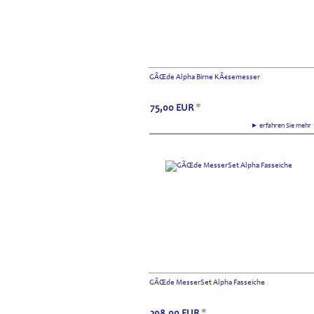
GÃŒde Alpha Birne KÃ€semesser
75,00
EUR
*
► erfahren Sie meh
GÃŒde MesserSet Alpha Fasseiche
298,00
EUR
*