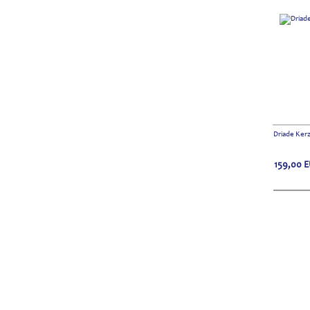
Driade Ker
159,00
E