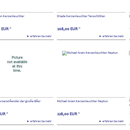
on Kerzenleuchter
Driade Kerzenleuchter Tenochtitlan
0
EUR
*
208,00
EUR
*
► erfahren Sie mehr
► erfahren Sie mehr
KerzenstÃ€nder der groÃe BÃ€r
Michael Aram Kerzenleuchter Neptun
EUR
*
228,00
EUR
*
► erfahren Sie mehr
► erfahren Sie mehr