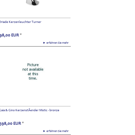
Driade Kerzenleuchter Turner
98,00
EUR
*
► erfahren Sie mehr
Gaia & Gino KerzenstÃ€nder Mistic - bronze
598,00
EUR
*
► erfahren Sie mehr