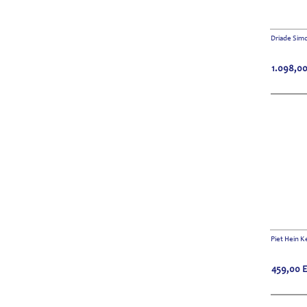
Driade Sim
1.098,0
Piet Hein 
459,00