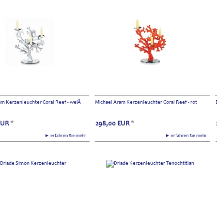
m Kerzenleuchter Coral Reef - weiÃ
Michael Aram Kerzenleuchter Coral Reef - rot
EUR
*
298,00
EUR
*
► erfahren Sie mehr
► erfahren Sie mehr