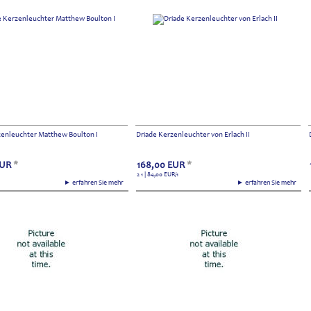
zenleuchter Matthew Boulton I
Driade Kerzenleuchter von Erlach II
UR
*
168,00
EUR
*
2 1 | 84,00
EUR
/1
► erfahren Sie mehr
► erfahren Sie mehr