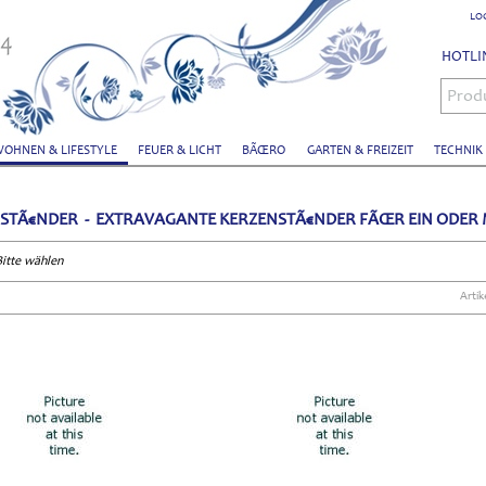
LO
HOTLIN
Prod
OHNEN & LIFESTYLE
FEUER & LICHT
BÃŒRO
GARTEN & FREIZEIT
TECHNIK
STÃ€NDER - EXTRAVAGANTE KERZENSTÃ€NDER FÃŒR EIN ODER
Bitte wählen
Artik