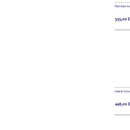
Piet Hein K
535,00
Gaia & Gino
448,00