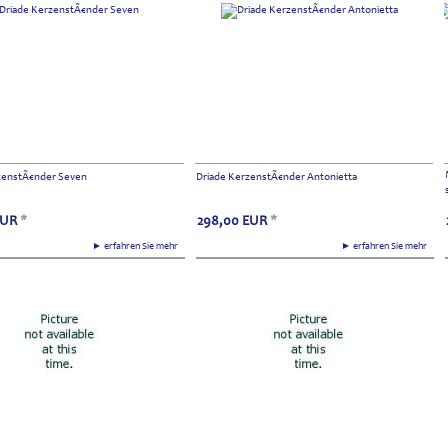
zenstÃ€nder Seven
Driade KerzenstÃ€nder Antonietta
EUR
*
298,00
EUR
*
► erfahren Sie mehr
► erfahren Sie mehr