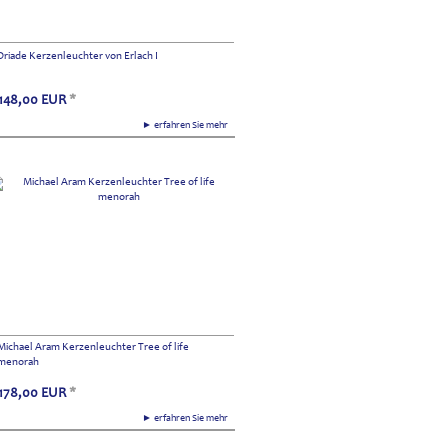
Driade Kerzenleuchter von Erlach I
148,00
EUR
*
► erfahren Sie mehr
Michael Aram Kerzenleuchter Tree of life
menorah
178,00
EUR
*
► erfahren Sie mehr