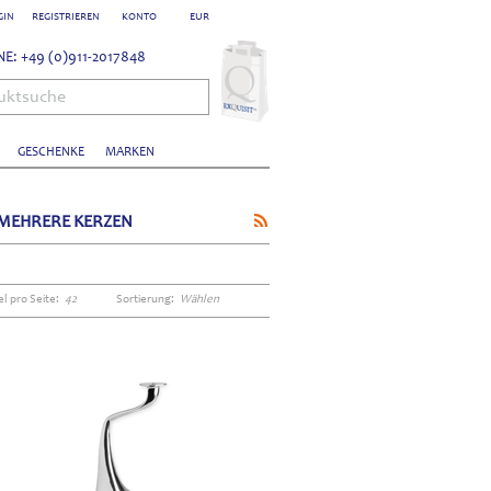
GIN
REGISTRIEREN
KONTO
EUR
E: +49 (0)911-2017848
uktsuche
GESCHENKE
MARKEN
 MEHRERE KERZEN
el pro Seite:
42
Sortierung:
Wählen