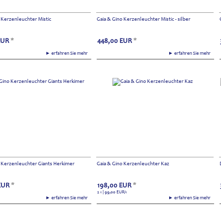
 Kerzenleuchter Mistic
Gaia & Gino Kerzenleuchter Mistic - silber
EUR
*
448,00
EUR
*
► erfahren Sie mehr
► erfahren Sie mehr
o Kerzenleuchter Giants Herkimer
Gaia & Gino Kerzenleuchter Kaz
EUR
*
198,00
EUR
*
2 1 | 99,00
EUR
/1
► erfahren Sie mehr
► erfahren Sie mehr