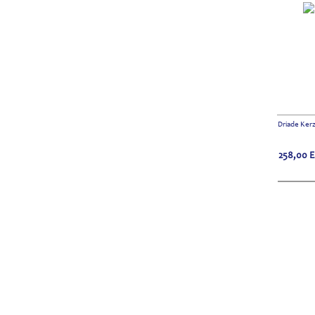
Driade Ker
258,00