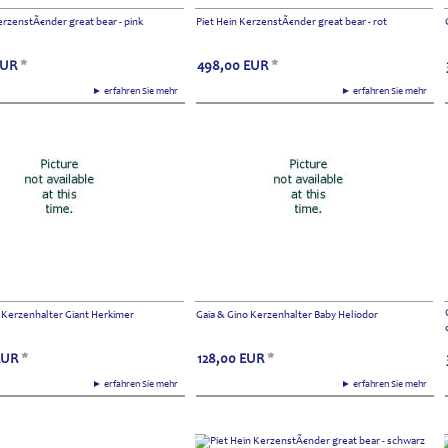
erzenstÃ€nder great bear - pink
Piet Hein KerzenstÃ€nder great bear - rot
EUR
*
498,00
EUR
*
► erfahren Sie mehr
► erfahren Sie mehr
 Kerzenhalter Giant Herkimer
Gaia & Gino Kerzenhalter Baby Heliodor
EUR
*
128,00
EUR
*
► erfahren Sie mehr
► erfahren Sie mehr