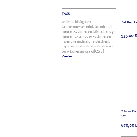
TAGS
weihnachtsfiguren
Piet Hein K
taschenmesser
miniatur
michael
messer,kochmesser,küche,handgefertigt
535,00
messer
luxus
küche
kochmesser
incentive
güde,alpha
geschenk
espresso
el
driade,driade
damast
alessi
büro
böker
aurora
Weiter...
Officina De
Set
870,00