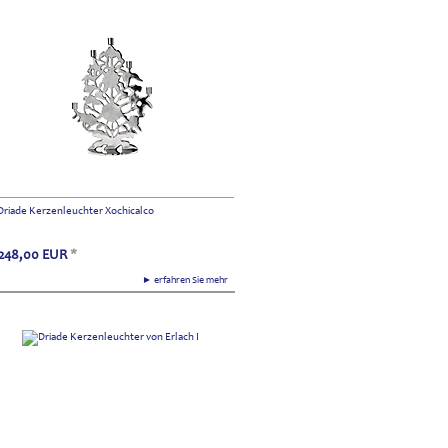
Driade Kerzenleuchter Xochicalco
248,00
EUR
*
► erfahren Sie mehr