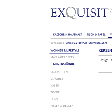
KÃŒCHE & HAUSHALT
TISCH & TAFEL
W
SIE SIND HIER:
/
WOHNEN & LIFESTYLE
/
KERZENSTÃ€NDER
KERZEN
WOHNEN & LIFESTYLE
MANIKÃŒRE SETS
Design:
KERZENSTÃ€NDER
SKULPTUREN
STÃŒHLE
VASEN
TISCHE
REGALE
KISSEN & DECKEN