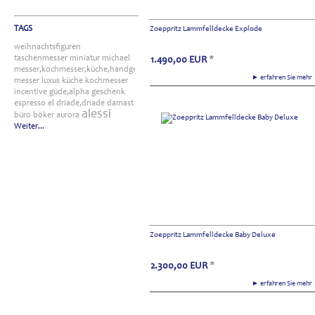
TAGS
Zoeppritz Lammfelldecke Explode
weihnachtsfiguren
taschenmesser
miniatur
michael
1.490,00
EUR
*
messer,kochmesser,küche,handgefertigt
► erfahren Sie meh
messer
luxus
küche
kochmesser
incentive
güde,alpha
geschenk
espresso
el
driade,driade
damast
alessi
büro
böker
aurora
Weiter...
Zoeppritz Lammfelldecke Baby Deluxe
2.300,00
EUR
*
► erfahren Sie meh