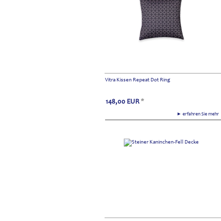
Vitra Kissen Repeat Dot Ring
148,00
EUR
*
► erfahren Sie meh