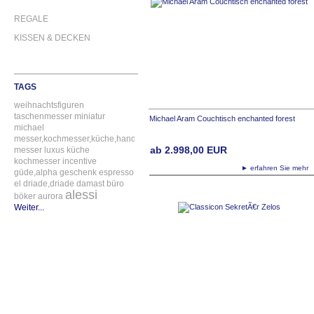
REGALE
KISSEN & DECKEN
TAGS
weihnachtsfiguren
taschenmesser
miniatur
Michael Aram Couchtisch enchanted forest
michael
messer,kochmesser,küche,handgefertigt
ab
2.998,00
EUR
messer
luxus
küche
kochmesser
incentive
► erfahren Sie meh
güde,alpha
geschenk
espresso
el
driade,driade
damast
büro
alessi
böker
aurora
Weiter...