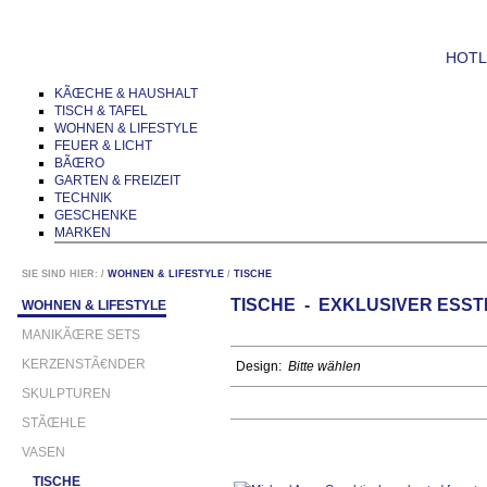
HOTLI
KÃŒCHE & HAUSHALT
TISCH & TAFEL
WOHNEN & LIFESTYLE
FEUER & LICHT
BÃŒRO
GARTEN & FREIZEIT
TECHNIK
GESCHENKE
MARKEN
SIE SIND HIER:
/
WOHNEN & LIFESTYLE
/
TISCHE
TISCHE - EXKLUSIVER ESST
WOHNEN & LIFESTYLE
MANIKÃŒRE SETS
KERZENSTÃ€NDER
Design:
Bitte wählen
SKULPTUREN
STÃŒHLE
VASEN
TISCHE