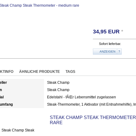
34,95
EUR
*
Sofort lieferbar.
ANZEIGEN
?
KTINFO
ÄHNLICHE PRODUKTE
TAGS
eller
Steak Champ
n
Steak Champ
ial
Edelstahl - fÃŒr Lebensmittel zugelassen
rumfang
Steak-Thermometer, 1 Aktivator (mit Entnahmehilfe), I
STEAK CHAMP STEAK THERMOMETER 
RARE