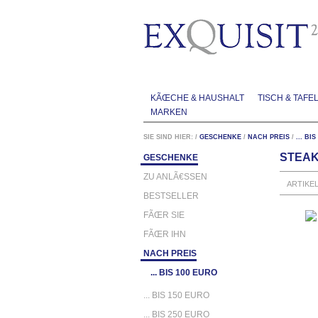
KÃŒCHE & HAUSHALT
TISCH & TAFE
MARKEN
SIE SIND HIER:
/
GESCHENKE
/
NACH PREIS
/
... BI
STEAK
GESCHENKE
ZU ANLÃ€SSEN
ARTIKE
BESTSELLER
FÃŒR SIE
FÃŒR IHN
NACH PREIS
... BIS 100 EURO
... BIS 150 EURO
... BIS 250 EURO