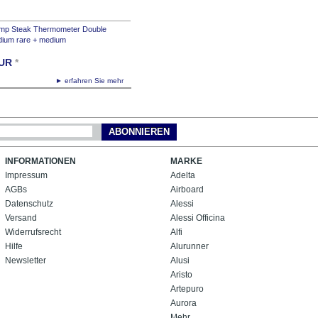
mp Steak Thermometer Double
dium rare + medium
UR
*
► erfahren Sie mehr
ABONNIEREN
INFORMATIONEN
MARKE
Impressum
Adelta
AGBs
Airboard
Datenschutz
Alessi
Versand
Alessi Officina
Widerrufsrecht
Alfi
Hilfe
Alurunner
Newsletter
Alusi
Aristo
Artepuro
Aurora
Mehr...