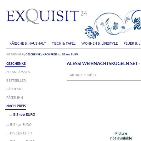
KÃŒCHE & HAUSHALT
TISCH & TAFEL
WOHNEN & LIFESTYLE
FEUER & L
SIE SIND HIER:
/
GESCHENKE
/
NACH PREIS
/
... BIS 100 EURO
ALESSI WEIHNACHTSKUGELN SET - 
GESCHENKE
ZU ANLÃ€SSEN
ARTIKEL ZURÜCK
BESTSELLER
FÃŒR SIE
FÃŒR IHN
NACH PREIS
... BIS 100 EURO
... BIS 150 EURO
... BIS 250 EURO