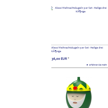
Alessi Weihnachtskugeln 3-er Set - Heilige drei
KÃ¶nige
36,00
EUR
*
► erfahren Sie meh