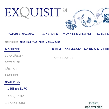
KÃŒCHE & HAUSHALT
TISCH & TAFEL
WOHNEN & LIFESTYLE
FEUER & L
SIE SIND HIER:
/
GESCHENKE
/
NACH PREIS
/
... BIS 100 EURO
A DI ALESSI AAM01 AZ ANNA G TI
GESCHENKE
ZU ANLÃ€SSEN
ARTIKEL ZURÜCK
BESTSELLER
FÃŒR SIE
FÃŒR IHN
NACH PREIS
... BIS 100 EURO
... BIS 150 EURO
... BIS 250 EURO