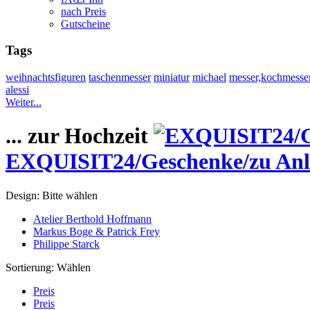
nach Preis
Gutscheine
Tags
weihnachtsfiguren
taschenmesser
miniatur
michael
messer,kochmesser
alessi
Weiter...
... zur Hochzeit
EXQUISIT24/Geschenke/zu AnlÃ€
Design:
Bitte wählen
Atelier Berthold Hoffmann
Markus Boge & Patrick Frey
Philippe Starck
Sortierung:
Wählen
Preis
Preis