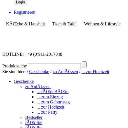
Login
Registrieren
KÃŒche & Haushalt
Tisch & Tafel
Wohnen & Lifestyle
HOTLINE: +49 (0)911-2017848
Produktsuche
Sie sind hier:
/
Geschenke
/
zu AnlÃ€ssen
/
... zur Hochzeit
Geschenke
zu AnlÃ€ssen
... fÃŒrs BÃŒro
... zum Einzug
... zum Geburtstag
... zur Hochzeit
... zur Party
Bestseller
fÃŒr Sie
fÃŒr Ihn