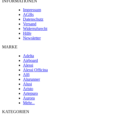
INFORMATIONEN
Impressum
AGBs
Datenschutz
Versand
Widerrufsrecht
Hilfe
Newsletter
MARKE
Adelta
Airboard
Alessi
Alessi Officina
Alfi
Alurunner
Alusi
Aristo
Artepuro
Aurora
Mehr...
KATEGORIEN