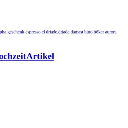
lpha
geschenk
espresso
el
driade,driade
damast
büro
böker
aurora