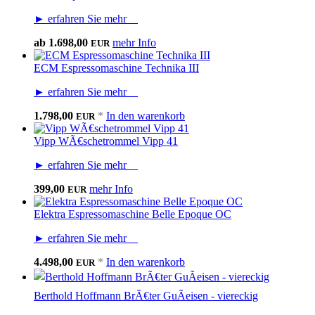
► erfahren Sie mehr
ab
1.698,00
mehr Info
EUR
ECM Espressomaschine Technika III
► erfahren Sie mehr
1.798,00
*
In den warenkorb
EUR
Vipp WÃ€schetrommel Vipp 41
► erfahren Sie mehr
399,00
mehr Info
EUR
Elektra Espressomaschine Belle Epoque OC
► erfahren Sie mehr
4.498,00
*
In den warenkorb
EUR
Berthold Hoffmann BrÃ€ter GuÃeisen - viereckig