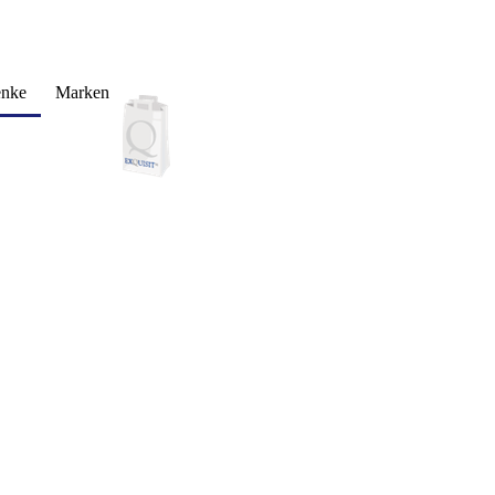
enke
Marken