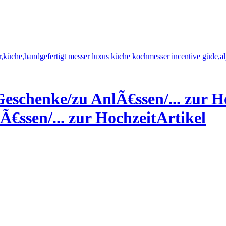
,küche,handgefertigt
messer
luxus
küche
kochmesser
incentive
güde,a
ssen/... zur HochzeitArtikel