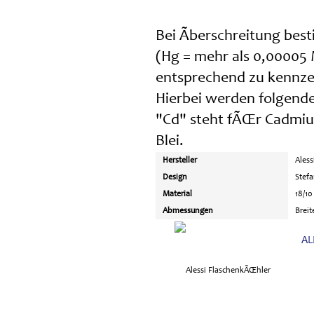
Bei Ãberschreitung bes
(Hg = mehr als 0,00005 
entsprechend zu kennze
Hierbei werden folgen
"Cd" steht fÃŒr Cadmiu
Blei.
Hersteller
Aless
Design
Stef
Material
18/10
Abmessungen
Breit
AL