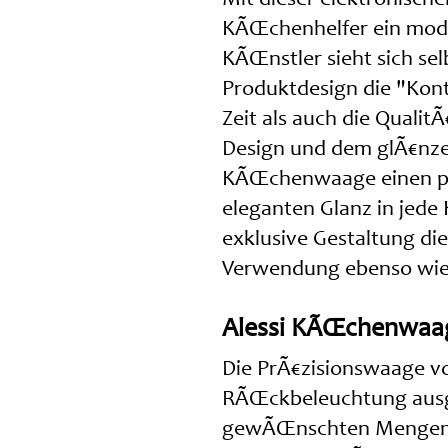
KÃŒchenhelfer ein mode
KÃŒnstler sieht sich sel
Produktdesign die "Kont
Zeit als auch die Qualit
Design und dem glÃ€nze
KÃŒchenwaage einen pur
eleganten Glanz in jed
exklusive Gestaltung d
Verwendung ebenso wie
Alessi KÃŒchenwaage
Die PrÃ€zisionswaage vo
RÃŒckbeleuchtung ausge
gewÃŒnschten Mengen in