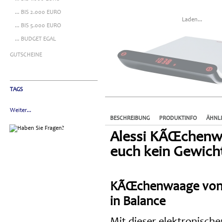
... BIS 2.000 EURO
Laden...
... BIS 5.000 EURO
... BUDGET EGAL
GUTSCHEINE
TAGS
Weiter...
BESCHREIBUNG
PRODUKTINFO
ÄHNL
Alessi KÃŒchenwa
euch kein Gewich
KÃŒchenwaage von S
in Balance
Mit dieser elektronisch