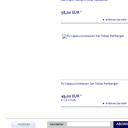
Dammann Tee 48 Crystal Teebeutel
58,00
EUR
*
► erfahren Sie meh
illy Cappuccinotassen Set Tobias Rehberger
49,00
EUR
*
6 1 | 8,17
EUR
/1
► erfahren Sie meh
ABONN
ANZEIGEN
?
Newsletter