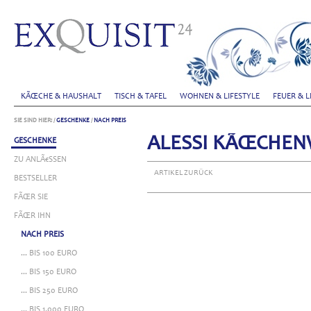
KÃŒCHE & HAUSHALT
TISCH & TAFEL
WOHNEN & LIFESTYLE
FEUER & L
SIE SIND HIER:
/
GESCHENKE
/
NACH PREIS
ALESSI KÃŒCHE
GESCHENKE
ZU ANLÃ€SSEN
ARTIKEL ZURÜCK
BESTSELLER
FÃŒR SIE
FÃŒR IHN
NACH PREIS
... BIS 100 EURO
... BIS 150 EURO
... BIS 250 EURO
... BIS 1.000 EURO