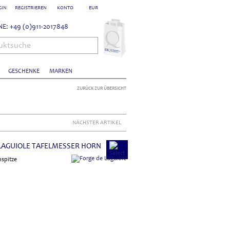
GIN
REGISTRIEREN
KONTO
EUR
E: +49 (0)911-2017848
uktsuche
GESCHENKE
MARKEN
ZURÜCK ZUR ÜBERSICHT
NÄCHSTER ARTIKEL
LAGUIOLE TAFELMESSER HORN
nspitze