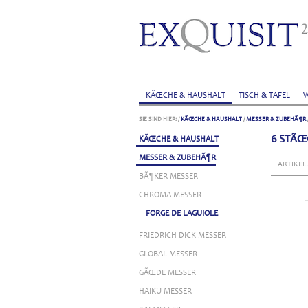
KÃŒCHE & HAUSHALT
TISCH & TAFEL
W
SIE SIND HIER:
/
KÃŒCHE & HAUSHALT
/
MESSER & ZUBEHÃ¶R
6 STÃŒ
KÃŒCHE & HAUSHALT
MESSER & ZUBEHÃ¶R
ARTIKEL
BÃ¶KER MESSER
CHROMA MESSER
FORGE DE LAGUIOLE
FRIEDRICH DICK MESSER
GLOBAL MESSER
GÃŒDE MESSER
HAIKU MESSER