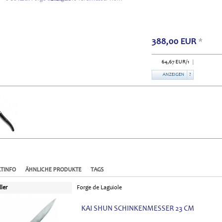
388,00
EUR
*
64,67
EUR
/1
ANZEIGEN
?
TINFO
ÄHNLICHE PRODUKTE
TAGS
ller
Forge de Laguiole
KAI SHUN SCHINKENMESSER 23 CM