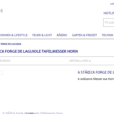
LO
HOTLIN
Prod
OHNEN & LIFESTYLE
FEUER & LICHT
BÃŒRO
GARTEN & FREIZEIT
TECHNIK
/
FORGE DE LAGUIOLE
CK FORGE DE LAGUIOLE TAFELMESSER HORN
 ZURÜCK
ARTIKEL 4 VON 14
6 STÃŒCK FORGE DE 
6 exklusive Messer aus Hor
Laden...