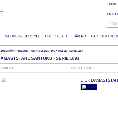
LOGIN
HOTLI
Prod
L
WOHNEN & LIFESTYLE
FEUER & LICHT
BÃŒRO
GARTEN & FREIZE
 ZUBEHÃ¶R
/
FRIEDRICH DICK MESSER
/
DICK MESSER SERIE 1893
DAMASTSTAHL SANTOKU - SERIE 1893
L ZURÜCK
ARTIKEL 2 VON 7
DICK DAMASTSTAHL