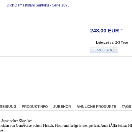
248,00
EUR
*
Lieferzeit ca. 2-3 Tage
ANZEIGEN
?
REIBUNG
PRODUKTINFO
ZUBEHÖR
ÄHNLICHE PRODUKTE
TAGS
 Japanischer Klassiker.
eiden von GemÃŒse, rohem Fleisch, Fisch und fertige Braten perfekt. Auch fÃŒr feinste File
en.