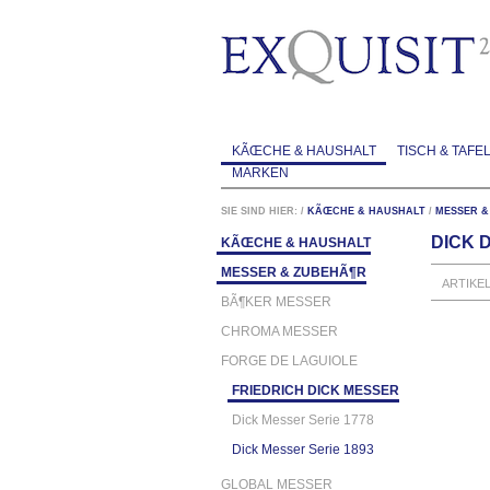
KÃŒCHE & HAUSHALT
TISCH & TAFE
MARKEN
SIE SIND HIER:
/
KÃŒCHE & HAUSHALT
/
MESSER &
DICK 
KÃŒCHE & HAUSHALT
MESSER & ZUBEHÃ¶R
ARTIKE
BÃ¶KER MESSER
CHROMA MESSER
FORGE DE LAGUIOLE
FRIEDRICH DICK MESSER
Dick Messer Serie 1778
Dick Messer Serie 1893
GLOBAL MESSER