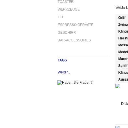
TOASTER
Weiche L
WERKZEUGE
TEE
Griff
Zwing
ESPRESSO GERÃ€TE
Kling
GESCHIRR
Herst
BAR-ACCESSOIRES
Messe
Model
Mater
TAGS
Schlif
Weiter...
Kling
Ausze