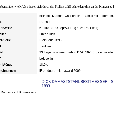
ebensmittel wie KÃ€se lassen sich durch den Kullenschliff schneiden ohne an der Klingen zu h
hightech Material, wasserdicht - samtig mit Lederanm
e
Damast
enhÃ€rte
61 HRC (HÃ€rteprÃŒfung nach Rockwell)
eller
Friedr. Dick
r-Serie
Dick Serie 1893
l
Santoku
ial
33 Lagen rostfreier Stahl (FD VG 10-33), geschmiedet
f
beidseitig
enlÃ€nge
18,0 cm
ichnungen
iF product design award 2009
DICK DAMASTSTAHL BROTMESSER - S
1893