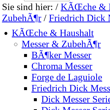
Sie sind hier:
/
KÃŒche & H
ZubehÃ¶r
/
Friedrich Dick
KÃŒche & Haushalt
Messer & ZubehÃ¶r
BÃ¶ker Messer
Chroma Messer
Forge de Laguiole
Friedrich Dick Mess
Dick Messer Seri