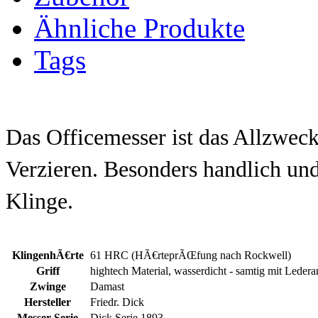
Ähnliche Produkte
Tags
Das Officemesser ist das Allzwe
Verzieren. Besonders handlich und 
Klinge.
KlingenhÃ€rte
61 HRC (HÃ€rteprÃŒfung nach Rockwell)
Griff
hightech Material, wasserdicht - samtig mit Lede
Zwinge
Damast
Hersteller
Friedr. Dick
Messer-Serie
Dick Serie 1893