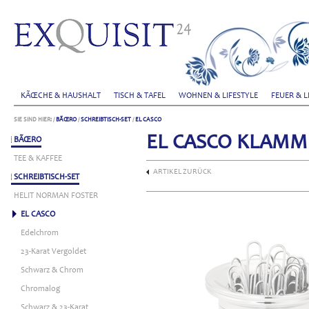
KÃŒCHE & HAUSHALT
TISCH & TAFEL
WOHNEN & LIFESTYLE
FEUER & L
SIE SIND HIER:
/
BÃŒRO
/
SCHREIBTISCH-SET
/
EL CASCO
EL CASCO KLAMM
BÃŒRO
TEE & KAFFEE
ARTIKEL ZURÜCK
SCHREIBTISCH-SET
HELIT NORMAN FOSTER
EL CASCO
Edelchrom
23-Karat Vergoldet
Schwarz & Chrom
Chromalog
Schwarz & 23-Karat