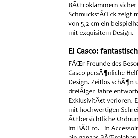
BÃŒroklammern sicher fe
SchmuckstÃŒck zeigt m
von 5,2 cm ein beispiel
mit exquisitem Design.
El Casco: fantastisc
FÃŒr Freunde des Beson
Casco persÃ¶nliche Hel
Design. Zeitlos schÃ¶n 
dreiÃiger Jahre entwor
ExklusivitÃ€t verloren.
mit hochwertigen Schrei
ÃŒbersichtliche Ordnun
im BÃŒro. Ein Accessoire
ein ganzes BÃŒroleben 