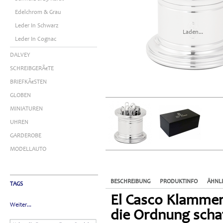
Edelchrom & Grau
Leder In Schwarz
Laden...
Leder In Cognac
DALVEY
SCHREIBGERÃ€TE
BRIEFKÃ€STEN
GLOBEN
MINIATUREN
UHREN
GARDEROBE
MODELLAUTO
BESCHREIBUNG
PRODUKTINFO
ÄHNL
TAGS
El Casco Klammer
Weiter...
die Ordnung scha