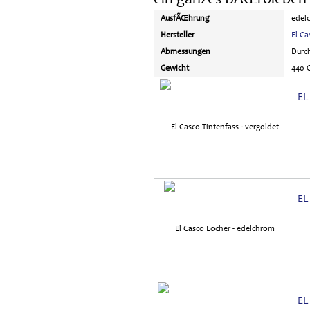
AusfÃŒhrung
edel
Hersteller
El Ca
Abmessungen
Durc
Gewicht
440 
EL
EL
EL