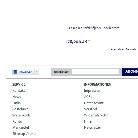
El Casco BleistiftkÃ¶cher - edelchrom
178,00
EUR
*
► erfahren Sie meh
ABONN
ANZEIGEN
?
Newsletter
SERVICE
INFORMATIONEN
Kontakt
Impressum
News
AGBs
Links
Datenschutz
Gästebuch
Versand
Warenkorb
Widerrufsrecht
Konto
Hilfe
Merkzettel
Newsletter
Sitemap Artikel