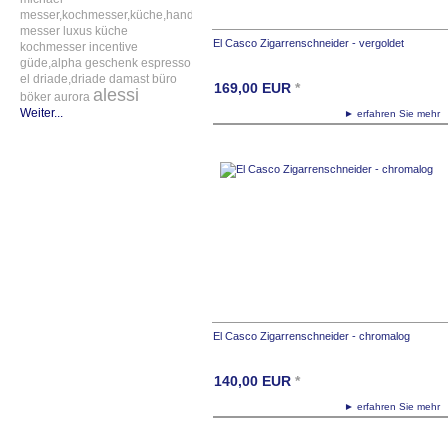
messer,kochmesser,küche,handgefertigt
messer
luxus
küche
El Casco Zigarrenschneider - vergoldet
kochmesser
incentive
güde,alpha
geschenk
espresso
el
driade,driade
damast
büro
169,00
EUR
*
alessi
böker
aurora
Weiter...
► erfahren Sie meh
El Casco Zigarrenschneider - chromalog
140,00
EUR
*
► erfahren Sie meh