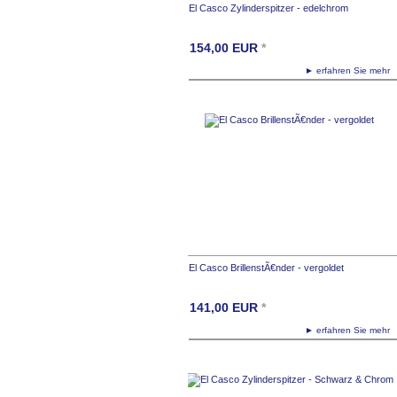
El Casco Zylinderspitzer - edelchrom
154,00
EUR
*
► erfahren Sie meh
El Casco BrillenstÃ€nder - vergoldet
141,00
EUR
*
► erfahren Sie meh