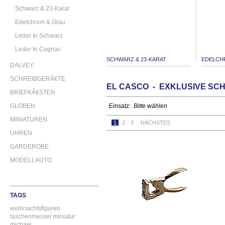
Schwarz & 23-Karat
Edelchrom & Grau
Leder In Schwarz
Leder In Cognac
SCHWARZ & 23-KARAT
EDELCH
DALVEY
SCHREIBGERÃ€TE
EL CASCO - EXKLUSIVE SC
BRIEFKÃ€STEN
GLOBEN
Einsatz:
Bitte wählen
MINIATUREN
1
2
3
NÄCHSTES
UHREN
GARDEROBE
MODELLAUTO
TAGS
weihnachtsfiguren
taschenmesser
miniatur
michael