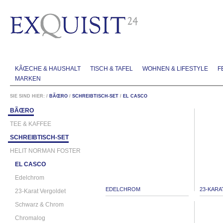
KÃŒCHE & HAUSHALT
TISCH & TAFEL
WOHNEN & LIFESTYLE
F
MARKEN
SIE SIND HIER:
/
BÃŒRO
/
SCHREIBTISCH-SET
/
EL CASCO
BÃŒRO
TEE & KAFFEE
SCHREIBTISCH-SET
HELIT NORMAN FOSTER
EL CASCO
Edelchrom
EDELCHROM
23-KAR
23-Karat Vergoldet
Schwarz & Chrom
Chromalog