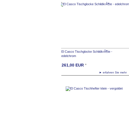
El Casco Tischglocke SchildkrÃ¶te -
edelchrom
261,00
EUR
*
► erfahren Sie meh