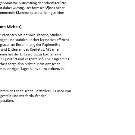
ergonomische Ausrichtung der ArbeitsgerÃ€te
 ist dabei wichtig. Der formschÃ¶ne Locher
chimmernde Klammerspender, bringen eine
mann Micheu)
Varianten bleibt noch Theorie, Studien
en und stabilen Locher lÃ€sst sich effizient
lgravur zur Bestimmung der Papiermitte
und Entleeren des Konfettis. Mit einer
amm hat der El Casco Luxus Locher eine
de QualitÃ€t und eegante MÃŒhelosigkeit ins
beit sorgt, also nicht nur ein optischer
nes einzigen Tages sinnvoll zu ordnen, ist
lchrom des spanischen Herstellers El Casco von
gestellt und mit fortlaufenden
estalten.