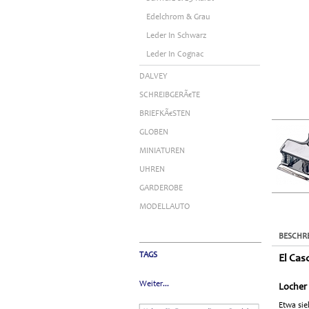
Edelchrom & Grau
Leder In Schwarz
Leder In Cognac
DALVEY
SCHREIBGERÃ€TE
BRIEFKÃ€STEN
GLOBEN
MINIATUREN
UHREN
GARDEROBE
MODELLAUTO
BESCHR
TAGS
El Cas
Weiter...
Locher 
Etwa si