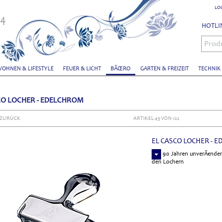
LO
HOTLIN
Prod
OHNEN & LIFESTYLE
FEUER & LICHT
BÃŒRO
GARTEN & FREIZEIT
TECHNIK
CO LOCHER - EDELCHROM
 ZURÜCK
ARTIKEL 45 VON 122
EL CASCO LOCHER - 
Seit 90 Jahren unverÃ€ndert
den Lochern