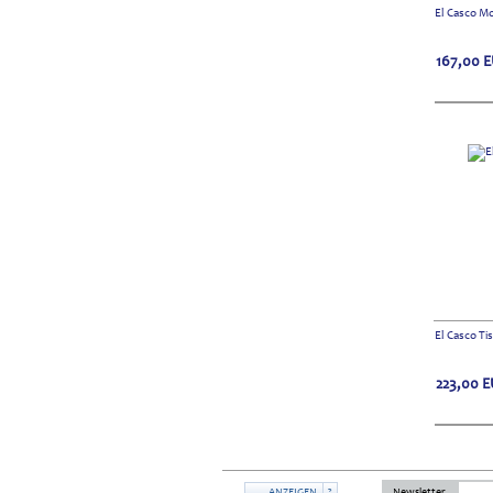
El Casco M
167,00
E
El Casco Ti
223,00
E
ANZEIGEN
?
Newsletter