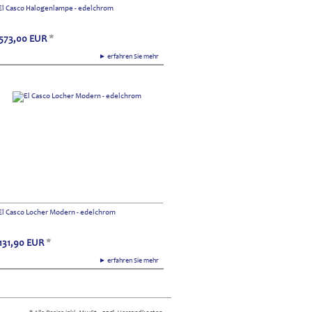
El Casco Halogenlampe - edelchrom
573,00
EUR
*
► erfahren Sie mehr
El Casco Locher Modern - edelchrom
131,90
EUR
*
► erfahren Sie mehr