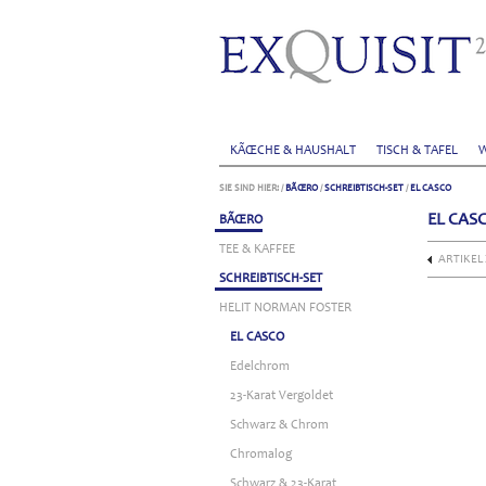
KÃŒCHE & HAUSHALT
TISCH & TAFEL
W
SIE SIND HIER:
/
BÃŒRO
/
SCHREIBTISCH-SET
/
EL CASCO
EL CAS
BÃŒRO
TEE & KAFFEE
ARTIKEL
SCHREIBTISCH-SET
HELIT NORMAN FOSTER
EL CASCO
Edelchrom
23-Karat Vergoldet
Schwarz & Chrom
Chromalog
Schwarz & 23-Karat