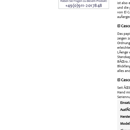
ist also
und die 
von El C
auÃerge
El Casc
Das papi
zeigen z
Ordnung 
erleicht
LÃ€nge v
Stanzkap
BÃŒro. D
Blickfan
alles an
El Casc
Seit ÃŒb
Hand mit
Seriennu
Einsat
AusfÃ
Herste
Model