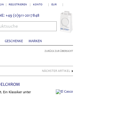
GIN
REGISTRIEREN
KONTO
EUR
E: +49 (0)911-2017848
uktsuche
GESCHENKE
MARKEN
ZURÜCK ZUR ÜBERSICHT
NÄCHSTER ARTIKEL
EDELCHROM
. Ein Klassiker unter