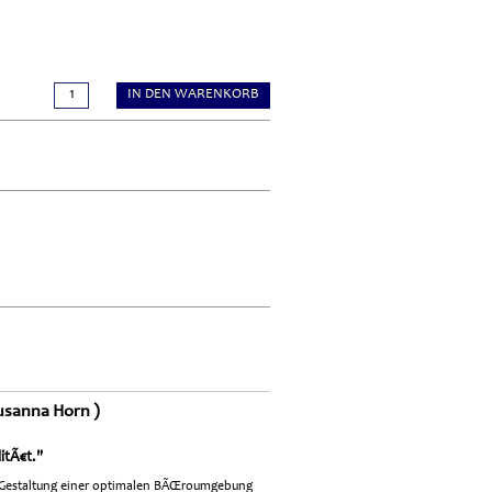
IN DEN WARENKORB
usanna Horn )
itÃ€t."
e Gestaltung einer optimalen BÃŒroumgebung