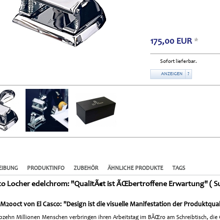
175,00
EUR
*
Sofort lieferbar.
ANZEIGEN
?
EIBUNG
PRODUKTINFO
ZUBEHÖR
ÄHNLICHE PRODUKTE
TAGS
co Locher edelchrom: "QualitÃ€t ist ÃŒbertroffene Erwartung" ( S
M200ct von El Casco: "Design ist die visuelle Manifestation der Produktqual
ebzehn Millionen Menschen verbringen ihren Arbeitstag im BÃŒro am Schreibtisch, di