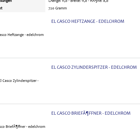
sungen
LÃ€nge: 11,0 - Breite: 11,0 - HÃ¶he: 8,0
ht
720 Gramm
EL CASCO HEFTZANGE - EDELCHROM
EL CASCO ZYLINDERSPITZER - EDELCHROM
EL CASCO BRIEFÃ¶FFNER - EDELCHROM