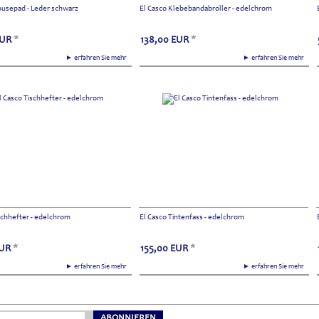
ousepad - Leder schwarz
El Casco Klebebandabroller - edelchrom
UR
*
138,00
EUR
*
► erfahren Sie mehr
► erfahren Sie mehr
schhefter - edelchrom
El Casco Tintenfass - edelchrom
UR
*
155,00
EUR
*
► erfahren Sie mehr
► erfahren Sie mehr
ABONNIEREN