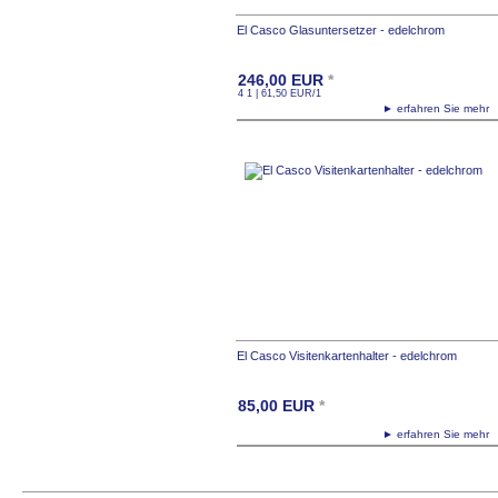
El Casco Glasuntersetzer - edelchrom
246,00
EUR
*
4 1 | 61,50
EUR
/1
► erfahren Sie meh
El Casco Visitenkartenhalter - edelchrom
85,00
EUR
*
► erfahren Sie meh