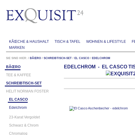
KÃŒCHE & HAUSHALT
TISCH & TAFEL
WOHNEN & LIFESTYLE
F
MARKEN
SIE SIND HIER:
/
BÃŒRO
/
SCHREIBTISCH-SET
/
EL CASCO
/
EDELCHROM
EDELCHROM - EL CASCO TIS
BÃŒRO
TEE & KAFFEE
SCHREIBTISCH-SET
HELIT NORMAN FOSTER
EL CASCO
Edelchrom
23-Karat Vergoldet
Schwarz & Chrom
Chromalog