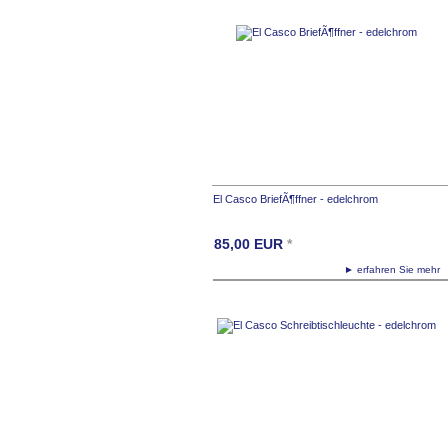
El Casco BriefÃ¶ffner - edelchrom
85,00
EUR
*
► erfahren Sie meh