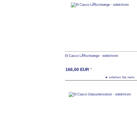
El Casco LÃ¶schwiege - edelchrom
166,00
EUR
*
► erfahren Sie meh