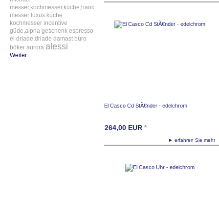
messer,kochmesser,küche,handgefertigt
messer
luxus
küche
kochmesser
incentive
güde,alpha
geschenk
espresso
el
driade,driade
damast
büro
alessi
böker
aurora
Weiter...
El Casco Cd StÃ€nder - edelchrom
264,00
EUR
*
► erfahren Sie meh