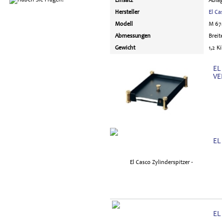
Einsatz
Abla
Hersteller
El Ca
Modell
M 67
Abmessungen
Breit
Gewicht
1,2 
EL
VE
EL
EL