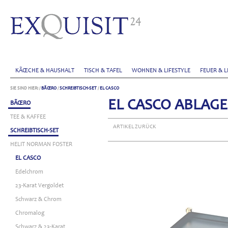
KÃŒCHE & HAUSHALT
TISCH & TAFEL
WOHNEN & LIFESTYLE
FEUER & L
SIE SIND HIER:
/
BÃŒRO
/
SCHREIBTISCH-SET
/
EL CASCO
EL CASCO ABLAG
BÃŒRO
TEE & KAFFEE
ARTIKEL ZURÜCK
SCHREIBTISCH-SET
HELIT NORMAN FOSTER
EL CASCO
Edelchrom
23-Karat Vergoldet
Schwarz & Chrom
Chromalog
Schwarz & 23-Karat