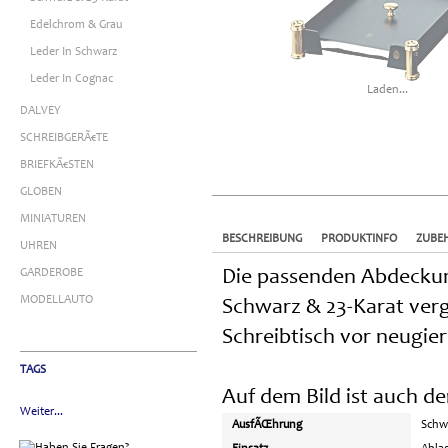
Edelchrom & Grau
Leder In Schwarz
Leder In Cognac
Laden...
DALVEY
SCHREIBGERÃ€TE
BRIEFKÃ€STEN
GLOBEN
MINIATUREN
BESCHREIBUNG
PRODUKTINFO
ZUBE
UHREN
GARDEROBE
Die passenden Abdeckun
MODELLAUTO
Schwarz & 23-Karat ver
Schreibtisch vor neugier
TAGS
Auf dem Bild ist auch de
Weiter...
AusfÃŒhrung
Schwa