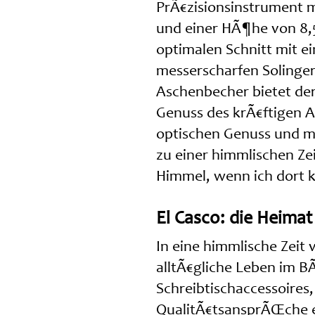
PrÃ€zisionsinstrument m
und einer HÃ¶he von 8,
optimalen Schnitt mit ei
messerscharfen Solinger
Aschenbecher bietet der
Genuss des krÃ€ftigen 
optischen Genuss und m
zu einer himmlischen Ze
Himmel, wenn ich dort k
El Casco: die Heimat
In eine himmlische Zeit
alltÃ€gliche Leben im BÃ
Schreibtischaccessoires,
QualitÃ€tsansprÃŒche 