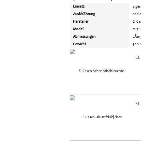
Einsatz
Ziga
AusfÃŒhrung
edel
Hersteller
El Ca
Modell
M 76
Abmessungen
LÃ€ng
Gewicht
500 
EL
EL