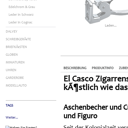
Edelchrom & Grau
Leder In Schwarz
Leder In Cognac
Laden...
DALVEY
SCHREIBGERÃ€TE
BRIEFKÃ€STEN
GLOBEN
MINIATUREN
BESCHREIBUNG
PRODUKTINFO
ZUBE
UHREN
El Casco Zigarren
GARDEROBE
kÃ¶stlich wie das
MODELLAUTO
TAGS
Aschenbecher und Cu
und Figuro
Weiter...
Seit der Kolonialzeit v