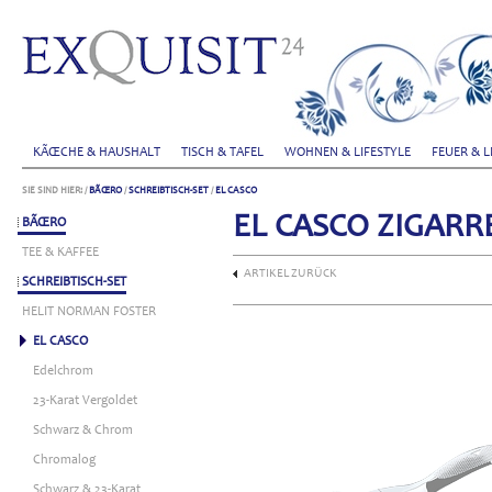
KÃŒCHE & HAUSHALT
TISCH & TAFEL
WOHNEN & LIFESTYLE
FEUER & L
SIE SIND HIER:
/
BÃŒRO
/
SCHREIBTISCH-SET
/
EL CASCO
EL CASCO ZIGAR
BÃŒRO
TEE & KAFFEE
ARTIKEL ZURÜCK
SCHREIBTISCH-SET
HELIT NORMAN FOSTER
EL CASCO
Edelchrom
23-Karat Vergoldet
Schwarz & Chrom
Chromalog
Schwarz & 23-Karat