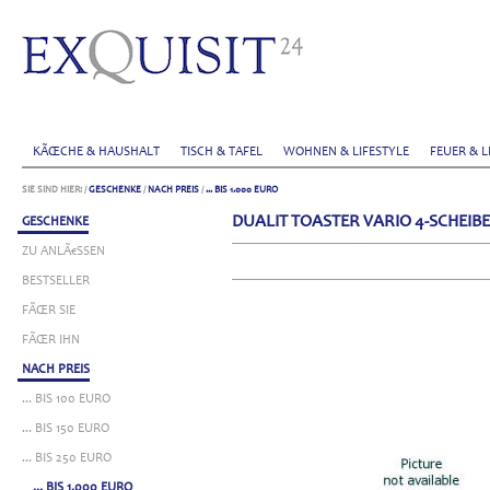
KÃŒCHE & HAUSHALT
TISCH & TAFEL
WOHNEN & LIFESTYLE
FEUER & L
SIE SIND HIER:
/
GESCHENKE
/
NACH PREIS
/
... BIS 1.000 EURO
DUALIT TOASTER VARIO 4-SCHEIB
GESCHENKE
ZU ANLÃ€SSEN
BESTSELLER
FÃŒR SIE
FÃŒR IHN
NACH PREIS
... BIS 100 EURO
... BIS 150 EURO
... BIS 250 EURO
... BIS 1.000 EURO