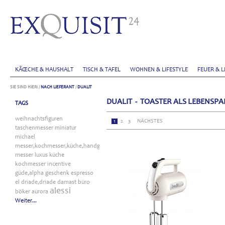
KÃŒCHE & HAUSHALT
TISCH & TAFEL
WOHNEN & LIFESTYLE
FEUER & L
SIE SIND HIER:
/
NACH LIEFERANT
/
DUALIT
DUALIT - TOASTER ALS LEBENSP
TAGS
weihnachtsfiguren
1
2
3
NÄCHSTES
taschenmesser
miniatur
michael
messer,kochmesser,küche,handgefertigt
messer
luxus
küche
kochmesser
incentive
güde,alpha
geschenk
espresso
el
driade,driade
damast
büro
alessi
böker
aurora
Weiter...