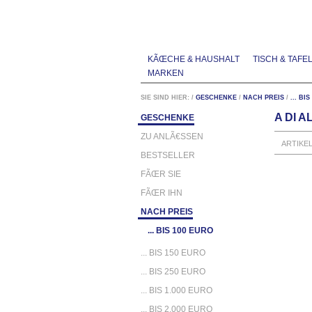
KÃŒCHE & HAUSHALT
TISCH & TAFE
MARKEN
SIE SIND HIER:
/
GESCHENKE
/
NACH PREIS
/
... BI
A DI 
GESCHENKE
ZU ANLÃ€SSEN
ARTIKE
BESTSELLER
FÃŒR SIE
FÃŒR IHN
NACH PREIS
... BIS 100 EURO
... BIS 150 EURO
... BIS 250 EURO
... BIS 1.000 EURO
... BIS 2.000 EURO