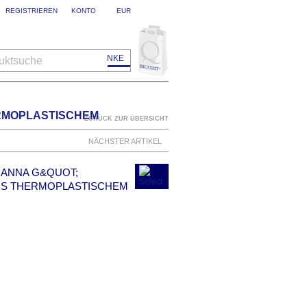
REGISTRIEREN
KONTO
EUR
IT
TECHNIK
GESCHENKE
uktsuche
ERMOPLASTISCHEM
ZURÜCK ZUR ÜBERSICHT
NÄCHSTER ARTIKEL
T;ANNA G&QUOT;
US THERMOPLASTISCHEM