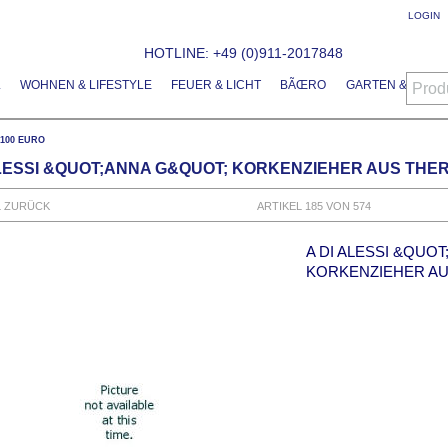
LOGIN
HOTLINE: +49 (0)911-2017848
L
WOHNEN & LIFESTYLE
FEUER & LICHT
BÃŒRO
GARTEN & FREIZE
Prod
S 100 EURO
ALESSI &QUOT;ANNA G&QUOT; KORKENZIEHER AUS TH
L ZURÜCK
ARTIKEL 185 VON 574
A DI ALESSI &QUO
KORKENZIEHER A