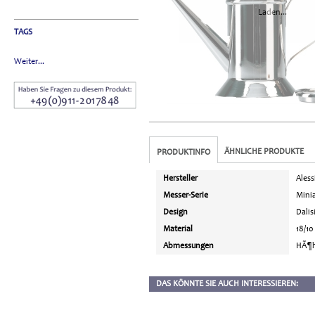
Laden...
TAGS
Weiter...
ÄHNLICHE PRODUKTE
PRODUKTINFO
Hersteller
Aless
Messer-Serie
Mini
Design
Dalis
Material
18/10
Abmessungen
HÃ¶h
DAS KÖNNTE SIE AUCH INTERESSIEREN: