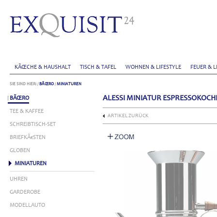
KÃŒCHE & HAUSHALT
TISCH & TAFEL
WOHNEN & LIFESTYLE
FEUER & L
SIE SIND HIER:
/
BÃŒRO
/
MINIATUREN
ALESSI MINIATUR ESPRESSOKOCH
BÃŒRO
TEE & KAFFEE
ARTIKEL ZURÜCK
SCHREIBTISCH-SET
BRIEFKÃ€STEN
GLOBEN
MINIATUREN
UHREN
GARDEROBE
MODELLAUTO