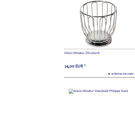
Alessi Miniatur Zitruskorb
24,00
EUR
*
► erfahren Sie meh